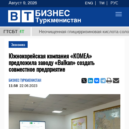
Август 9, 2026
ENG
TM
РУС
Toggl
navig
 ТМТ
ГТСБТ
Неочищенная глицирризиновая кислота солодкового
Экономика
Южнокорейская компания «КОМЕА»
предложила заводу «Balkan» создать
совместное предприятие
БИЗНЕС ТУРКМЕНИСТАН
11:58
22.06.2023