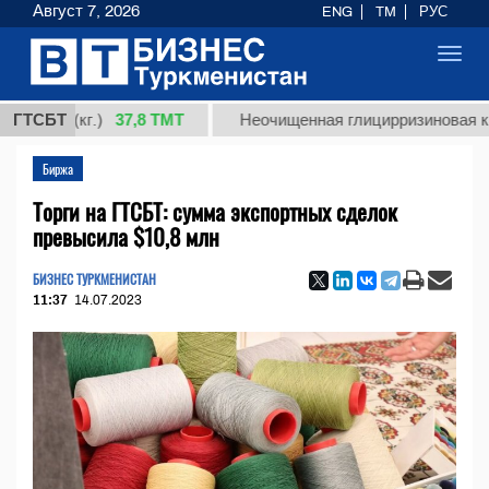
Август 7, 2026
ENG
TM
РУС
Toggl
navig
37,8 ТМТ
1 (кг.)
ГТСБТ
Неочищенная глицирризиновая кислота 
Биржа
Торги на ГТСБТ: сумма экспортных сделок
превысила $10,8 млн
БИЗНЕС ТУРКМЕНИСТАН
11:37
14.07.2023