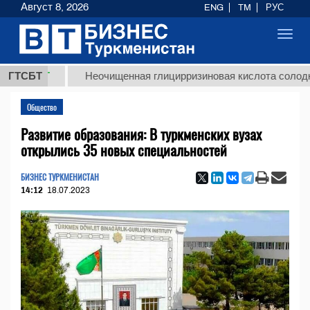
Август 8, 2026
ENG
TM
РУС
Toggl
navig
МТ
ГТСБТ
Неочищенная глицирризиновая кислота солодкового к
Общество
Развитие образования: В туркменских вузах
открылись 35 новых специальностей
БИЗНЕС ТУРКМЕНИСТАН
14:12
18.07.2023