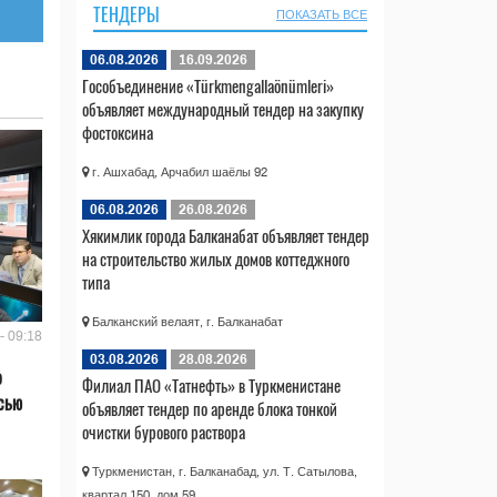
ТЕНДЕРЫ
ПОКАЗАТЬ ВСЕ
06.08.2026
16.09.2026
Гособъединение «Türkmengallaönümleri»
объявляет международный тендер на закупку
фостоксина
г. Ашхабад, Арчабил шаёлы 92
06.08.2026
26.08.2026
Хякимлик города Балканабат объявляет тендер
на строительство жилых домов коттеджного
типа
Балканский велаят, г. Балканабат
- 09:18
03.08.2026
28.08.2026
о
Филиал ПАО «Татнефть» в Туркменистане
сью
объявляет тендер по аренде блока тонкой
очистки бурового раствора
Туркменистан, г. Балканабад, ул. Т. Сатылова,
квартал 150, дом 59