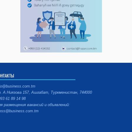
ОНТАКТЫ
fo@business.com.tm
. А.Ниязова 157, Ашгабат, Туркменистан, 744000
93 61 89 14 98
я размещения вакансий и объявлений:
ess@business.com.tm