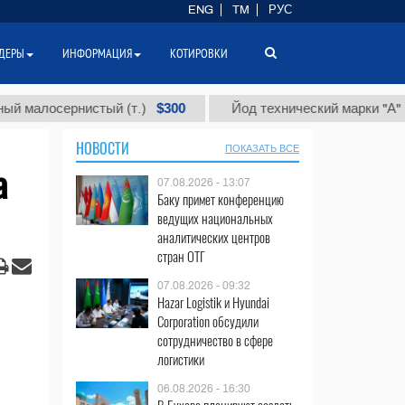
ENG
TM
РУС
ДЕРЫ
ИНФОРМАЦИЯ
КОТИРОВКИ
$300
$86
сернистый (т.)
Йод технический марки "А" (т.)
НОВОСТИ
ПОКАЗАТЬ ВСЕ
а
07.08.2026 - 13:07
Баку примет конференцию
ведущих национальных
аналитических центров
стран ОТГ
07.08.2026 - 09:32
Hazar Logistik и Hyundai
Corporation обсудили
сотрудничество в сфере
логистики
06.08.2026 - 16:30