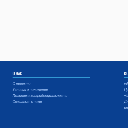
О НАС
К
in
О проекте
Пр
Условия и положения
+9
Политика конфиденциальности
Дл
Связаться с нами
pr