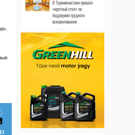
В Туркменистане прошёл
«круглый стол» по
поддержке грудного
вскармливания
t».
чные