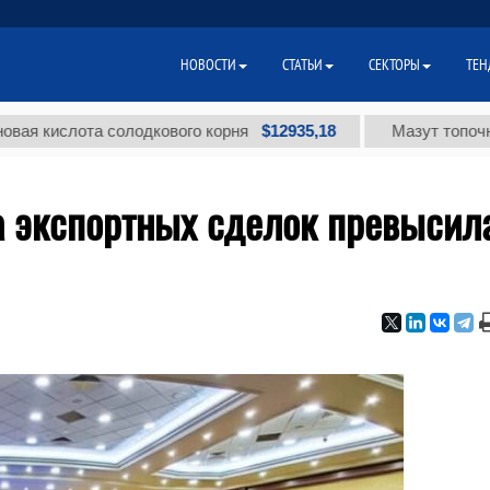
НОВОСТИ
СТАТЬИ
СЕКТОРЫ
ТЕН
$12935,18
слота солодкового корня
Мазут топочный мало
ма экспортных сделок превысил