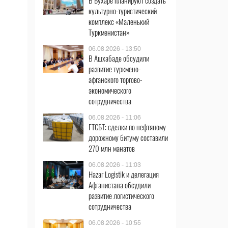
В Бухаре планируют создать
культурно-туристический
комплекс «Маленький
Туркменистан»
06.08.2026 - 13:50
В Ашхабаде обсудили
развитие туркмено-
афганского торгово-
экономического
сотрудничества
06.08.2026 - 11:06
ГТСБТ: сделки по нефтяному
дорожному битуму составили
270 млн манатов
06.08.2026 - 11:03
Hazar Logistik и делегация
Афганистана обсудили
развитие логистического
сотрудничества
06.08.2026 - 10:55