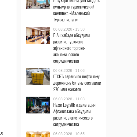
В Бухаре планируют создать
культурно-туристический
комплекс «Маленький
Туркменистан»
06.08.2026 - 13:50
В Ашхабаде обсудили
развитие туркмено-
афганского торгово-
экономического
сотрудничества
06.08.2026 - 11:06
ГТСБТ: сделки по нефтяному
дорожному битуму составили
270 млн манатов
06.08.2026 - 11:03
Hazar Logistik и делегация
Афганистана обсудили
развитие логистического
сотрудничества
ах
06.08.2026 - 10:55