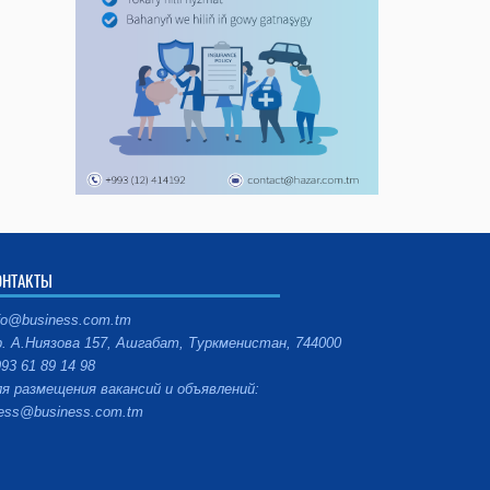
ОНТАКТЫ
fo@business.com.tm
. А.Ниязова 157, Ашгабат, Туркменистан, 744000
93 61 89 14 98
я размещения вакансий и объявлений:
ess@business.com.tm