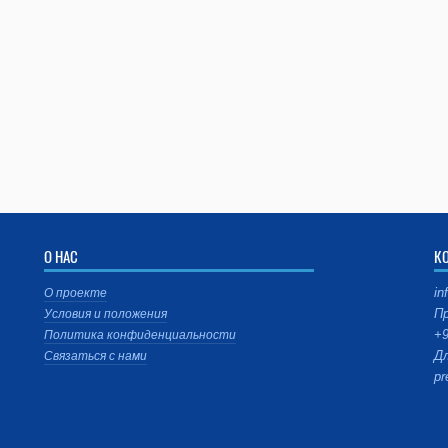
О НАС
К
in
О проекте
Пр
Условия и положения
+9
Политика конфиденциальности
Дл
Связаться с нами
pr