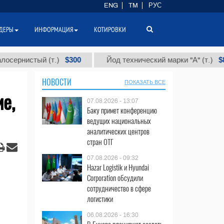
ENG
TM
РУС
ДЕРЫ
ИНФОРМАЦИЯ
КОТИРОВКИ
$300
$86 000
стый (т.)
Йод технический марки "А" (т.)
НОВОСТИ
ПОКАЗАТЬ ВСЕ
е,
07.08.2026 - 13:07
Баку примет конференцию
ведущих национальных
аналитических центров
стран ОТГ
07.08.2026 - 09:32
Hazar Logistik и Hyundai
Corporation обсудили
сотрудничество в сфере
логистики
06.08.2026 - 16:30