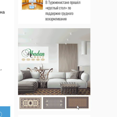
В Туркменистане прошёл
«круглый стол» по
ана
поддержке грудного
вскармливания
-