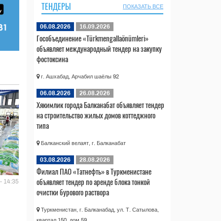
ТЕНДЕРЫ
ПОКАЗАТЬ ВСЕ
06.08.2026
16.09.2026
Гособъединение «Türkmengallaönümleri»
объявляет международный тендер на закупку
фостоксина
г. Ашхабад, Арчабил шаёлы 92
06.08.2026
26.08.2026
Хякимлик города Балканабат объявляет тендер
на строительство жилых домов коттеджного
типа
Балканский велаят, г. Балканабат
03.08.2026
28.08.2026
Филиал ПАО «Татнефть» в Туркменистане
объявляет тендер по аренде блока тонкой
- 14:35
очистки бурового раствора
Туркменистан, г. Балканабад, ул. Т. Сатылова,
квартал 150, дом 59