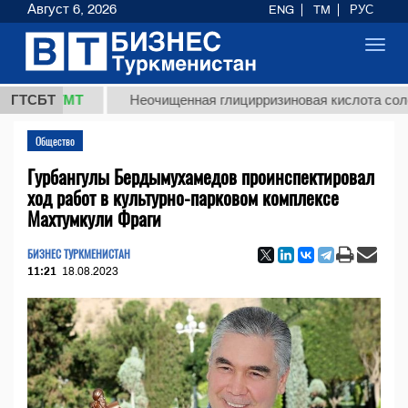
Август 6, 2026
ENG
TM
РУС
Toggl
navig
8 ТМТ
ГТСБТ
Неочищенная глицирризиновая кислота солодково
Общество
Гурбангулы Бердымухамедов проинспектировал
ход работ в культурно-парковом комплексе
Махтумкули Фраги
БИЗНЕС ТУРКМЕНИСТАН
11:21
18.08.2023