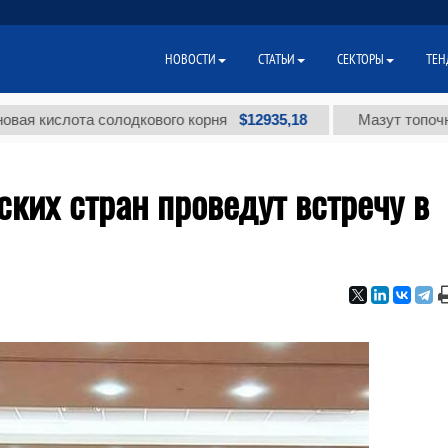
НОВОСТИ
СТАТЬИ
СЕКТОРЫ
ТЕН
$12935,18
слота солодкового корня
Мазут топочный мал
ких стран проведут встречу в