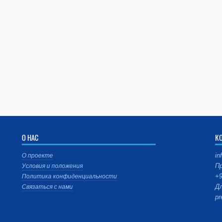
О НАС
К
in
О проекте
Пр
Условия и положения
+9
Политика конфиденциальности
Дл
Связаться с нами
pr