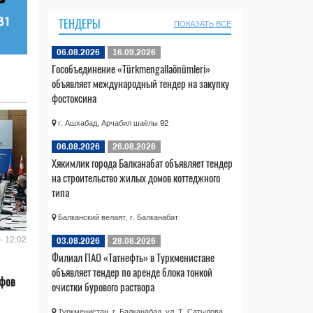
ТЕНДЕРЫ
ПОКАЗАТЬ ВСЕ
06.08.2026
16.09.2026
Гособъединение «Türkmengallaönümleri»
объявляет международный тендер на закупку
фостоксина
г. Ашхабад, Арчабил шаёлы 92
06.08.2026
26.08.2026
Хякимлик города Балканабат объявляет тендер
на строительство жилых домов коттеджного
типа
Балканский велаят, г. Балканабат
- 12:02
03.08.2026
28.08.2026
Филиал ПАО «Татнефть» в Туркменистане
объявляет тендер по аренде блока тонкой
ифов
очистки бурового раствора
Туркменистан, г. Балканабад, ул. Т. Сатылова,