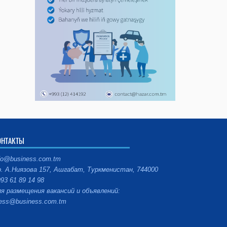
ОНТАКТЫ
fo@business.com.tm
. А.Ниязова 157, Ашгабат, Туркменистан, 744000
93 61 89 14 98
я размещения вакансий и объявлений:
ess@business.com.tm