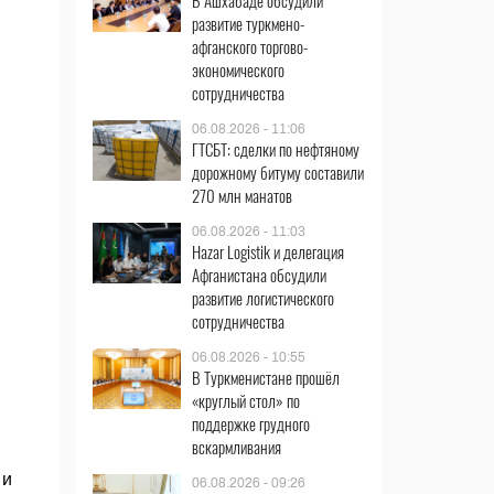
В Ашхабаде обсудили
развитие туркмено-
афганского торгово-
экономического
сотрудничества
06.08.2026 - 11:06
ГТСБТ: сделки по нефтяному
дорожному битуму составили
270 млн манатов
06.08.2026 - 11:03
Hazar Logistik и делегация
Афганистана обсудили
развитие логистического
сотрудничества
06.08.2026 - 10:55
В Туркменистане прошёл
«круглый стол» по
поддержке грудного
вскармливания
 и
06.08.2026 - 09:26