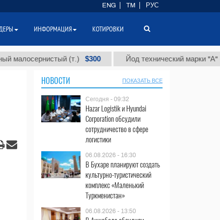
ENG
TM
РУС
ДЕРЫ
ИНФОРМАЦИЯ
КОТИРОВКИ
$300
$86
осернистый (т.)
Йод технический марки "А" (т.)
НОВОСТИ
ПОКАЗАТЬ ВСЕ
Сегодня - 09:32
Hazar Logistik и Hyundai
Corporation обсудили
сотрудничество в сфере
логистики
06.08.2026 - 16:30
В Бухаре планируют создать
культурно-туристический
комплекс «Маленький
Туркменистан»
06.08.2026 - 13:50