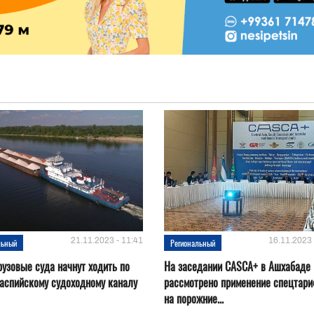
21.11.2023 - 11:41
16.11.2023 
льный
Региональный
рузовые суда начнут ходить по
На заседании CASCA+ в Ашхабаде
аспийскому судоходному каналу
рассмотрено применение спецтар
на порожние...