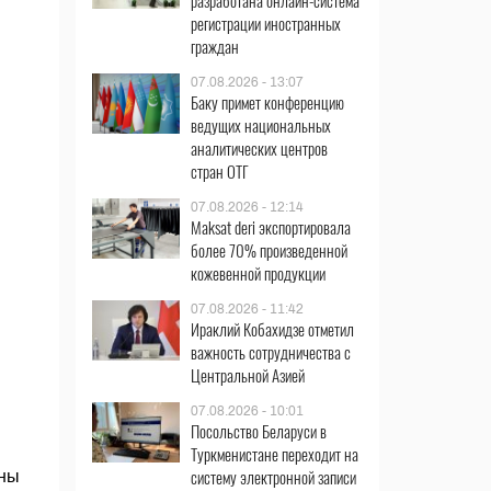
разработана онлайн-система
регистрации иностранных
граждан
07.08.2026 - 13:07
Баку примет конференцию
ведущих национальных
аналитических центров
стран ОТГ
07.08.2026 - 12:14
Maksat deri экспортировала
более 70% произведенной
кожевенной продукции
07.08.2026 - 11:42
Ираклий Кобахидзе отметил
важность сотрудничества с
Центральной Азией
07.08.2026 - 10:01
Посольство Беларуси в
Туркменистане переходит на
систему электронной записи
нны