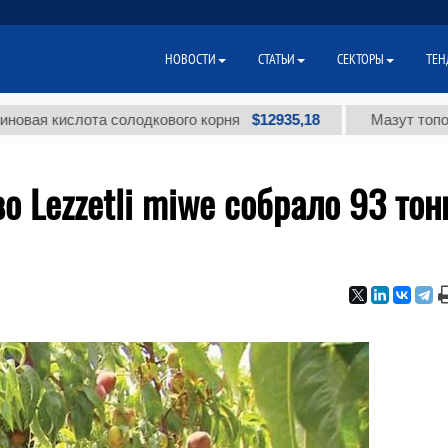
НОВОСТИ
СТАТЬИ
СЕКТОРЫ
ТЕН
$12935,18
кислота солодкового корня
Мазут топочный ма
о Lezzetli miwe собрало 93 то