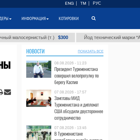
ENG
TM
РУС
ДЕРЫ
ИНФОРМАЦИЯ
КОТИРОВКИ
$300
$
лосернистый (т.)
Йод технический марки "А" (т.)
НОВОСТИ
ПОКАЗАТЬ ВСЕ
нны
08.08.2026 - 11:23
Президент Туркменистана
совершил велопрогулку по
берегу Каспия
07.08.2026 - 17:57
Замглавы МИД
Туркменистана и дипломат
США обсудили двустороннее
сотрудничество
07.08.2026 - 13:45
В Туркменистане