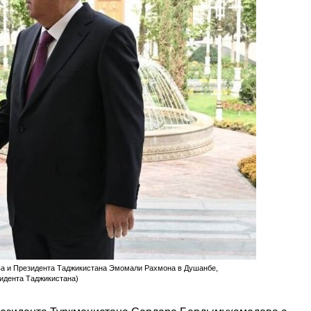
а и Президента Таджикистана Эмомали Рахмона в Душанбе,
зидента Таджикистана)