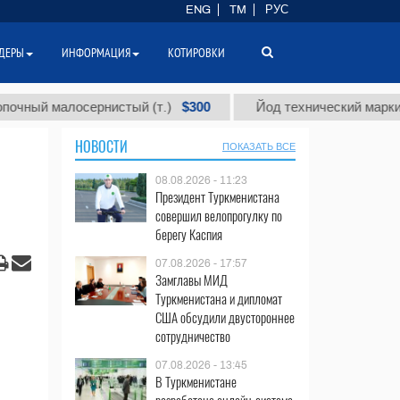
ENG
TM
РУС
ДЕРЫ
ИНФОРМАЦИЯ
КОТИРОВКИ
$300
$
алосернистый (т.)
Йод технический марки "А" (т.)
НОВОСТИ
ПОКАЗАТЬ ВСЕ
08.08.2026 - 11:23
Президент Туркменистана
совершил велопрогулку по
берегу Каспия
07.08.2026 - 17:57
Замглавы МИД
Туркменистана и дипломат
США обсудили двустороннее
сотрудничество
07.08.2026 - 13:45
В Туркменистане