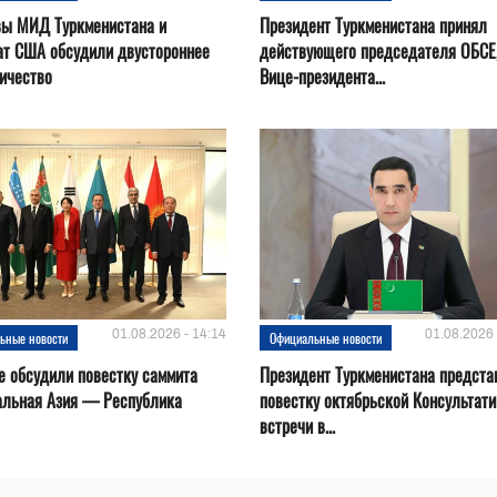
вы МИД Туркменистана и
Президент Туркменистана принял
ат США обсудили двустороннее
действующего председателя ОБСЕ
ичество
Вице-президента...
01.08.2026 - 14:14
01.08.2026 
ьные новости
Официальные новости
е обсудили повестку саммита
Президент Туркменистана предста
альная Азия — Республика
повестку октябрьской Консультат
встречи в...