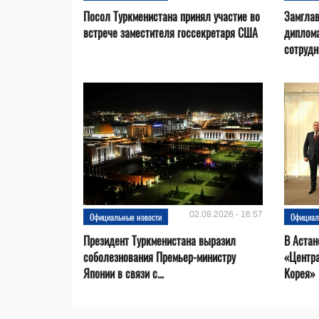
Посол Туркменистана принял участие во
Замгла
встрече заместителя госсекретаря США
диплом
сотрудн
02.08.2026 - 16:57
Официальные новости
Официал
Президент Туркменистана выразил
В Астан
соболезнования Премьер-министру
«Центр
Японии в связи с...
Корея»