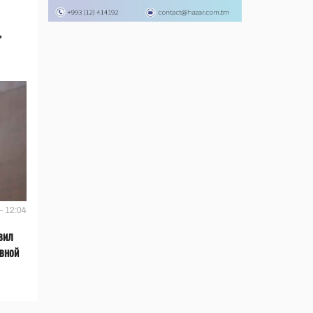
,
- 12:04
вил
ивной