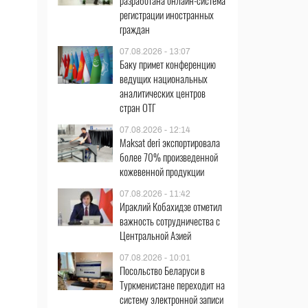
разработана онлайн-система
регистрации иностранных
граждан
07.08.2026 - 13:07
Баку примет конференцию
ведущих национальных
аналитических центров
стран ОТГ
07.08.2026 - 12:14
Maksat deri экспортировала
более 70% произведенной
кожевенной продукции
07.08.2026 - 11:42
Ираклий Кобахидзе отметил
важность сотрудничества с
Центральной Азией
07.08.2026 - 10:01
Посольство Беларуси в
Туркменистане переходит на
систему электронной записи