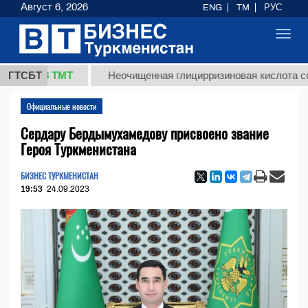
Август 6, 2026
ENG
TM
РУС
Toggl
navig
7,8 ТМТ
ГТСБТ
Неочищенная глицирризиновая кислота солодко
Официальные новости
Сердару Бердымухамедову присвоено звание
Героя Туркменистана
БИЗНЕС ТУРКМЕНИСТАН
19:53
24.09.2023