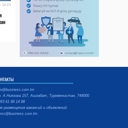
- 19:23
л
ран
ОНТАКТЫ
fo@business.com.tm
. А.Ниязова 157, Ашгабат, Туркменистан, 744000
93 61 89 14 98
я размещения вакансий и объявлений:
ess@business.com.tm