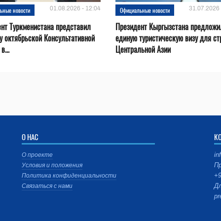
01.08.2026 - 12:04
31.07.2026 
ьные новости
Официальные новости
нт Туркменистана представил
Президент Кыргызстана предложи
у октябрьской Консультативной
единую туристическую визу для ст
в...
Центральной Азии
О НАС
К
in
О проекте
Пр
Условия и положения
+9
Политика конфиденциальности
Дл
Связаться с нами
pr