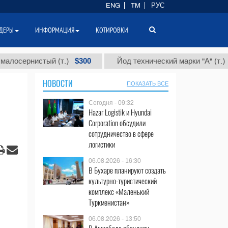
ENG
TM
РУС
ДЕРЫ
ИНФОРМАЦИЯ
КОТИРОВКИ
$300
$86 00
рнистый (т.)
Йод технический марки "А" (т.)
НОВОСТИ
ПОКАЗАТЬ ВСЕ
Сегодня - 09:32
Hazar Logistik и Hyundai
Corporation обсудили
сотрудничество в сфере
логистики
06.08.2026 - 16:30
В Бухаре планируют создать
культурно-туристический
комплекс «Маленький
Туркменистан»
06.08.2026 - 13:50