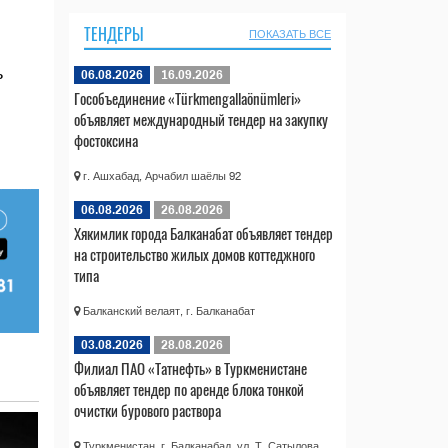
ТЕНДЕРЫ
ПОКАЗАТЬ ВСЕ
ь
06.08.2026
16.09.2026
Гособъединение «Türkmengallaönümleri»
объявляет международный тендер на закупку
фостоксина
г. Ашхабад, Арчабил шаёлы 92
06.08.2026
26.08.2026
Хякимлик города Балканабат объявляет тендер
на строительство жилых домов коттеджного
типа
Балканский велаят, г. Балканабат
03.08.2026
28.08.2026
Филиал ПАО «Татнефть» в Туркменистане
объявляет тендер по аренде блока тонкой
очистки бурового раствора
Туркменистан, г. Балканабад, ул. Т. Сатылова,