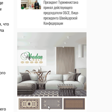
Президент Туркменистана
де
принял действующего
м
председателя ОБСЕ, Вице-
президента Швейцарской
Конфедерации
, что
ла
ого
его