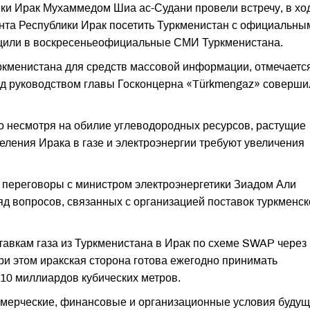
ки Ирак Мухаммедом Шиа ас-Судани провели встречу, в хо
нта Республики Ирак посетить Туркменистан с официальны
бщили в воскресеньеофициальные СМИ Туркменистана.
кменистана для средств массовой информации, отмечается
 под руководством главы Госконцерна «Türkmengaz» соверши
о несмотря на обилие углеводородных ресурсов, растущие
еления Ирака в газе и электроэнергии требуют увеличения
 переговоры с министром электроэнергетики Зиадом Али
яд вопросов, связанных с организацией поставок туркменск
тавкам газа из Туркменистана в Ирак по схеме SWAP через
и этом иракская сторона готова ежегодно принимать
 10 миллиардов кубических метров.
ммерческие, финансовые и организационные условия будущ