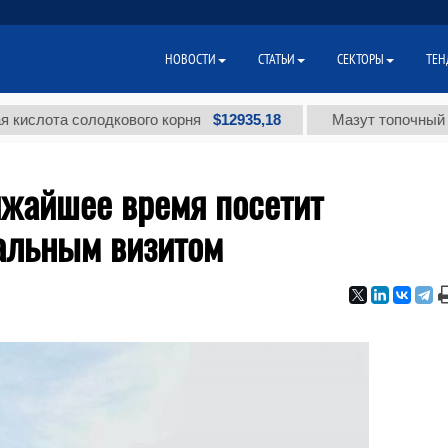
НОВОСТИ
СТАТЬИ
СЕКТОРЫ
ТЕН
$12935,18
та солодкового корня
Мазут топочный малосе
ижайшее время посетит
альным визитом