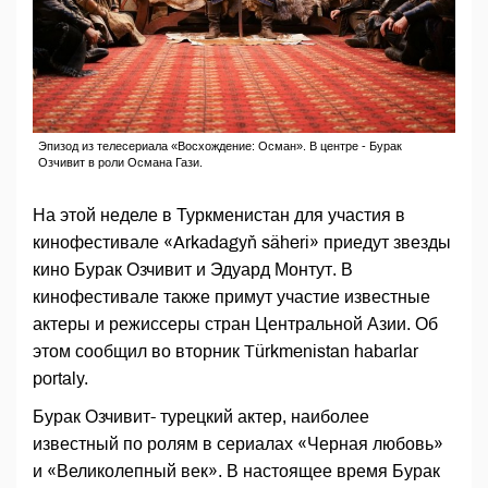
Эпизод из телесериала «Восхождение: Осман». В центре - Бурак
Озчивит в роли Османа Гази.
На этой неделе в Туркменистан для участия в
кинофестивале «Arkadagyň säheri» приедут звезды
кино Бурак Озчивит и Эдуард Монтут. В
кинофестивале также примут участие известные
актеры и режиссеры стран Центральной Азии. Об
этом сообщил во вторник Türkmenistan habarlar
portaly.
Бурак Озчивит- турецкий актер, наиболее
известный по ролям в сериалах «Черная любовь»
и «Великолепный век». В настоящее время Бурак