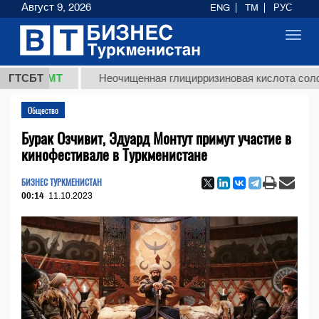
Август 9, 2026
ENG
TM
РУС
Toggl
navig
8 ТМТ
ГТСБТ
Неочищенная глицирризиновая кислота солодковог
Общество
Бурак Озчивит, Эдуард Монтут примут участие в
кинофестивале в Туркменистане
БИЗНЕС ТУРКМЕНИСТАН
00:14
11.10.2023