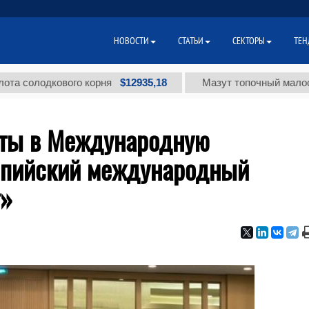
НОВОСТИ
СТАТЬИ
СЕКТОРЫ
ТЕН
$12935,18
дкового корня
Мазут топочный малосернистый
яты в Международную
спийский международный
т»