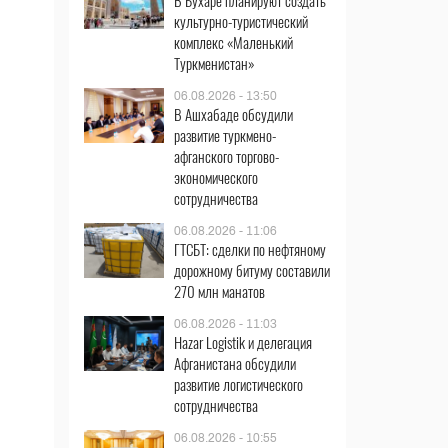
В Бухаре планируют создать
культурно-туристический
комплекс «Маленький
Туркменистан»
06.08.2026 - 13:50
В Ашхабаде обсудили
развитие туркмено-
афганского торгово-
экономического
сотрудничества
06.08.2026 - 11:06
ГТСБТ: сделки по нефтяному
дорожному битуму составили
270 млн манатов
06.08.2026 - 11:03
Hazar Logistik и делегация
Афганистана обсудили
развитие логистического
сотрудничества
06.08.2026 - 10:55