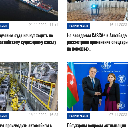
21.11.2023 - 11:41
16.11.2023 
льный
Региональный
рузовые суда начнут ходить по
На заседании CASCA+ в Ашхабаде
аспийскому судоходному каналу
рассмотрено применение спецтар
на порожние...
14.11.2023 - 16:23
07.11.2023 
льный
Региональный
нет производить автомобили в
Обсуждены вопросы активизации