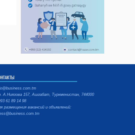
ОНТАКТЫ
fo@business.com.tm
. А.Ниязова 157, Ашгабат, Туркменистан, 744000
93 61 89 14 98
я размещения вакансий и объявлений:
ess@business.com.tm