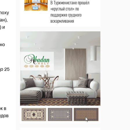
В Туркменистане прошёл
«круглый стол» по
поху
поддержке грудного
ан),
вскармливания
) и
чно
до 25
к в
удов