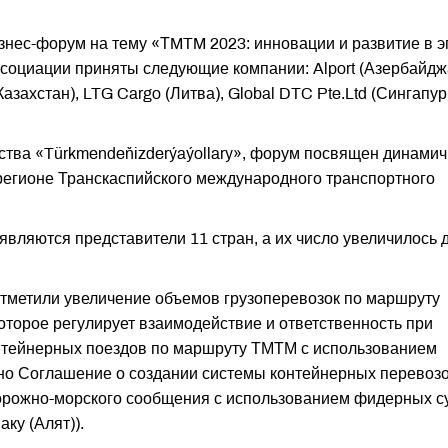
изнес-форум на тему «ТMTM 2023: инновации и развитие в э
ссоциации приняты следующие компании: Alport (Азербайдж
Казахстан), LTG Cargo (Литва), Global DTC Pte.Ltd (Сингапур
тства «Türkmendeňizderýaýollary», форум посвящен динами
егионе Транскаспийского международного транспортного
вляются представители 11 стран, а их число увеличилось 
отметили увеличение объемов грузоперевозок по маршруту
торое регулирует взаимодействие и ответственность при
онтейнерных поездов по маршруту ТМТМ с использованием
но Соглашение о создании системы контейнерных перевозо
орожно-морского сообщения с использованием фидерных с
ку (Алят)).