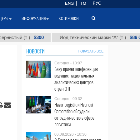
ENG
TM
РУС
ДЕРЫ
ИНФОРМАЦИЯ
КОТИРОВКИ
$300
$86 000
 (т.)
Йод технический марки "А" (т.)
НОВОСТИ
ПОКАЗАТЬ ВСЕ
Сегодня - 13:07
Баку примет конференцию
ведущих национальных
аналитических центров
стран ОТГ
Сегодня - 09:32
Hazar Logistik и Hyundai
Corporation обсудили
сотрудничество в сфере
логистики
06.08.2026 - 16:30