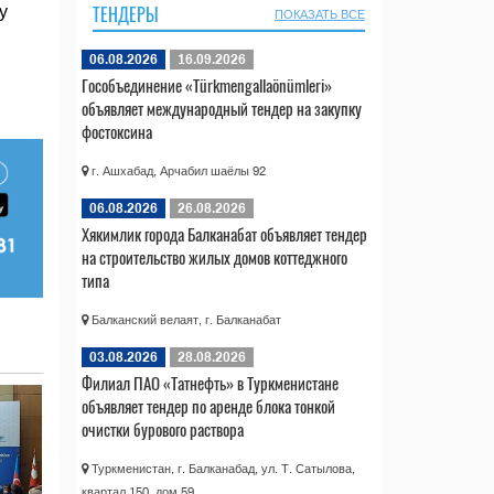
ТЕНДЕРЫ
у
ПОКАЗАТЬ ВСЕ
06.08.2026
16.09.2026
Гособъединение «Türkmengallaönümleri»
объявляет международный тендер на закупку
фостоксина
г. Ашхабад, Арчабил шаёлы 92
06.08.2026
26.08.2026
Хякимлик города Балканабат объявляет тендер
на строительство жилых домов коттеджного
типа
Балканский велаят, г. Балканабат
03.08.2026
28.08.2026
Филиал ПАО «Татнефть» в Туркменистане
объявляет тендер по аренде блока тонкой
очистки бурового раствора
Туркменистан, г. Балканабад, ул. Т. Сатылова,
квартал 150, дом 59