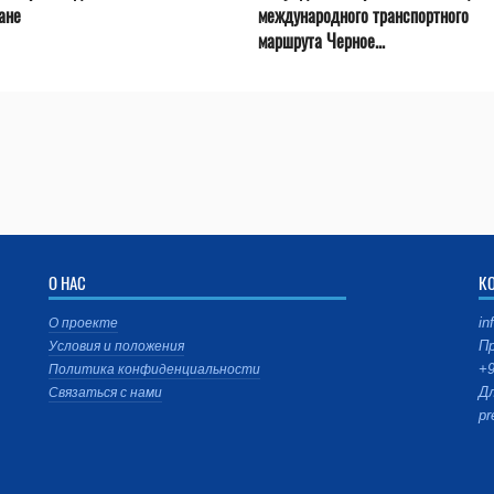
ане
международного транспортного
маршрута Черное...
О НАС
К
in
О проекте
Пр
Условия и положения
+9
Политика конфиденциальности
Дл
Связаться с нами
pr