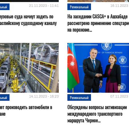
21.11.2023 - 11:41
16.11.2023 
льный
Региональный
рузовые суда начнут ходить по
На заседании CASCA+ в Ашхабаде
аспийскому судоходному каналу
рассмотрено применение спецтар
на порожние...
14.11.2023 - 16:23
07.11.2023 
льный
Региональный
нет производить автомобили в
Обсуждены вопросы активизации
ане
международного транспортного
маршрута Черное...