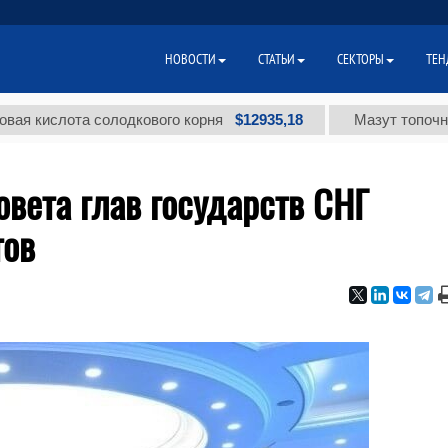
НОВОСТИ
СТАТЬИ
СЕКТОРЫ
ТЕН
$12935,18
лота солодкового корня
Мазут топочный мало
овета глав государств СНГ
тов