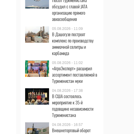
Посол Туркменистана
обсудил с главой JATA
организацию прямого
авиасообщения
05.08.2026 - 11:09
В Дашогузе построят
комплекс по производству
аммиачной селитры и
карбамида
05.08.2026 - 11:02
«АгроЭкспорт» расширил
ассортимент поставляемой в
Туркменистан муки
04.08.2026 - 17:38
В США состоялось
мероприятие к 35-й
годовщине независимости
Туркменистана
04.08.2026 - 16:57
Внешнеторговый оборот