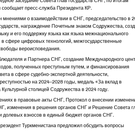
едное заседание Совета глав государств СНГ, по итогам
м сообщает пресс-служба Президента КР.
 мнениями о взаимодействии в СНГ, председательство в 2
осударств, награждение Почетным знаком Содружества, соз
ыку и его поддержку языка как языка межнационального
 в сфере цифровых технологий, межгосударственные
свободы вероисповедания.
блюдателя и Партнера СНГ, создание Международного цен
ходов, полученных преступным путем, и финансирования
вета в сфере судебно-экспертной деятельности,
еступностью на 2024–2028 годы, медаль «За вклад в
Культурной столицей Содружества в 2024 году.
ениях в правовые акты СНГ, Протокол о внесении изменен
Г, изменения в решения органов СНГ и Решение Совета г
ии долевых взносов в единый бюджет органов СНГ.
Президент Туркменистана предложил обсудить вопросы