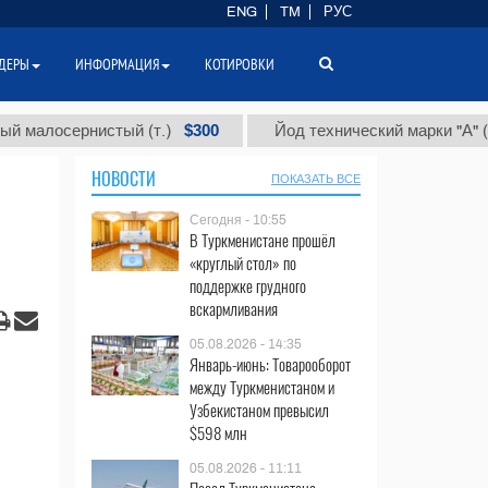
ENG
TM
РУС
ДЕРЫ
ИНФОРМАЦИЯ
КОТИРОВКИ
$300
$86
сернистый (т.)
Йод технический марки "А" (т.)
НОВОСТИ
ПОКАЗАТЬ ВСЕ
Сегодня - 10:55
В Туркменистане прошёл
«круглый стол» по
поддержке грудного
вскармливания
05.08.2026 - 14:35
Январь-июнь: Товарооборот
между Туркменистаном и
Узбекистаном превысил
$598 млн
05.08.2026 - 11:11