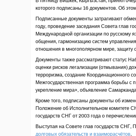
В пятницу Бишкек, Кыргызстан, принял очер
которого подписаны 16 документов. Об это
Подписанные документы затрагивают обмен
году, проведение заседания Совета глав г
Международной организации по русскому яз
общения, гармонизацию систем управления
отношения в многополярном мире, защиту 
Документы также рассматривают статус На
оценки рисков легализации (отмывания) до
терроризма, создание Координационного со
Межгосударственная программа борьбы с пр
укрепление мира», объявление Самарканда 
Кроме того, подписаны документы об измен
Положение об Исполнительном комитете СН
государств СНГ от 2003 года о перечислен
Выступая на Совете глав государств СНГ, 
долговых обязательств и взаиморасчётов
.