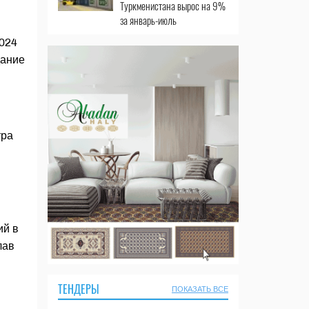
Туркменистана вырос на 9%
за январь-июль
024
дание
тра
ий в
лав
ТЕНДЕРЫ
ПОКАЗАТЬ ВСЕ