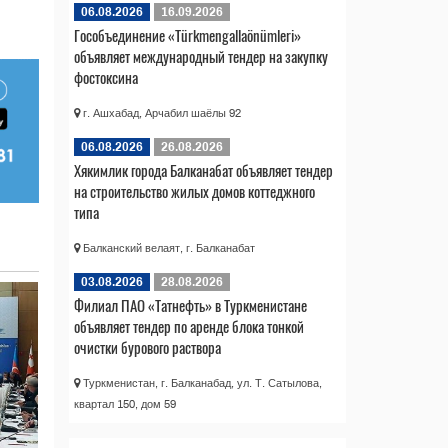
06.08.2026
16.09.2026
Гособъединение «Türkmengallaönümleri»
объявляет международный тендер на закупку
фостоксина
г. Ашхабад, Арчабил шаёлы 92
06.08.2026
26.08.2026
Хякимлик города Балканабат объявляет тендер
на строительство жилых домов коттеджного
типа
Балканский велаят, г. Балканабат
03.08.2026
28.08.2026
Филиал ПАО «Татнефть» в Туркменистане
объявляет тендер по аренде блока тонкой
очистки бурового раствора
Туркменистан, г. Балканабад, ул. Т. Сатылова,
квартал 150, дом 59