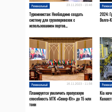
23.11.2023 - 15:46
Региональный
Региона
Туркменистан: Необходимо создать
2024: Г
систему для грузоперевозок с
Волго-К
использованием портов...
16.11.2023 - 11:58
Региональный
Региона
Планируется увеличить пропускную
Kia нач
способность МТК «Север-Юг» до 15 млн
Казахст
тонн