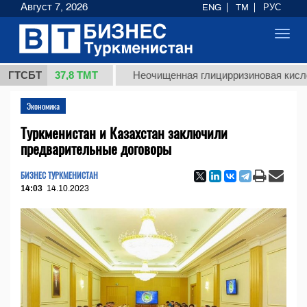
Август 7, 2026
ENG
TM
РУС
Toggl
navig
37,8 ТМТ
г.)
ГТСБТ
Неочищенная глицирризиновая кислота сол
Экономика
Туркменистан и Казахстан заключили
предварительные договоры
БИЗНЕС ТУРКМЕНИСТАН
14:03
14.10.2023