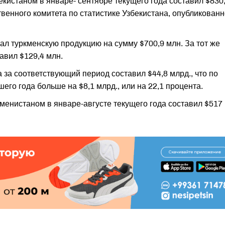
кистаном в январе- сентябре текущего года составил $830
твенного комитета по статистике Узбекистана, опубликован
ал туркменскую продукцию на сумму $700,9 млн. За тот же
авил $129,4 млн.
за соответствующий период составил $44,8 млрд., что по
го года больше на $8,1 млрд., или на 22,1 процента.
менистаном в январе-августе текущего года составил $517 