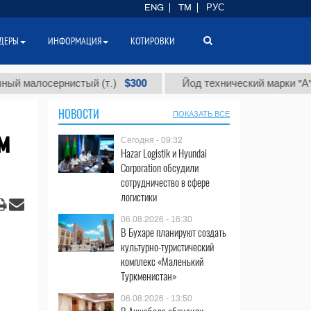
ENG
TM
РУС
ДЕРЫ
ИНФОРМАЦИЯ
КОТИРОВКИ
$300
$8
осернистый (т.)
Йод технический марки "А" (т.)
НОВОСТИ
ПОКАЗАТЬ ВСЕ
м
Сегодня - 09:32
Hazar Logistik и Hyundai
Corporation обсудили
сотрудничество в сфере
логистики
06.08.2026 - 16:30
В Бухаре планируют создать
культурно-туристический
комплекс «Маленький
Туркменистан»
06.08.2026 - 13:50