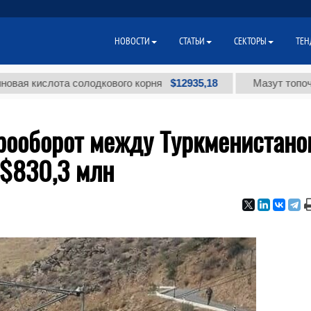
НОВОСТИ
СТАТЬИ
СЕКТОРЫ
ТЕН
$12935,18
ислота солодкового корня
Мазут топочный мал
арооборот между Туркменистано
 $830,3 млн