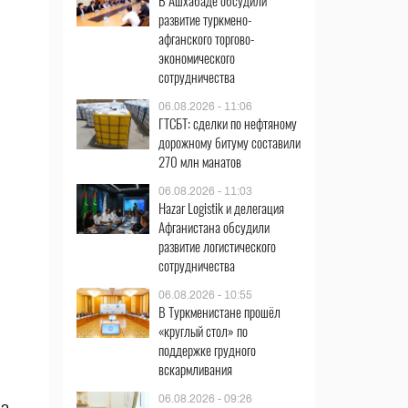
В Ашхабаде обсудили
развитие туркмено-
афганского торгово-
экономического
сотрудничества
06.08.2026 - 11:06
ГТСБТ: сделки по нефтяному
дорожному битуму составили
270 млн манатов
06.08.2026 - 11:03
Hazar Logistik и делегация
Афганистана обсудили
развитие логистического
сотрудничества
06.08.2026 - 10:55
В Туркменистане прошёл
«круглый стол» по
поддержке грудного
вскармливания
06.08.2026 - 09:26