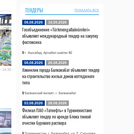
ТЕНДЕРЫ
ПОКАЗАТЬ ВСЕ
06.08.2026
16.09.2026
Гособъединение «Türkmengallaönümleri»
объявляет международный тендер на закупку
фостоксина
г. Ашхабад, Арчабил шаёлы 92
06.08.2026
26.08.2026
Хякимлик города Балканабат объявляет тендер
- 14:35
на строительство жилых домов коттеджного
типа
Балканский велаят, г. Балканабат
03.08.2026
28.08.2026
Филиал ПАО «Татнефть» в Туркменистане
объявляет тендер по аренде блока тонкой
очистки бурового раствора
Туркменистан, г. Балканабад, ул. Т. Сатылова,