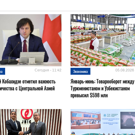
Сегодня - 11:42
05.08.2026 
ка
Экономика
 Кобахидзе отметил важность
Январь-июнь: Товарооборот между
ичества с Центральной Азией
Туркменистаном и Узбекистаном
превысил $598 млн