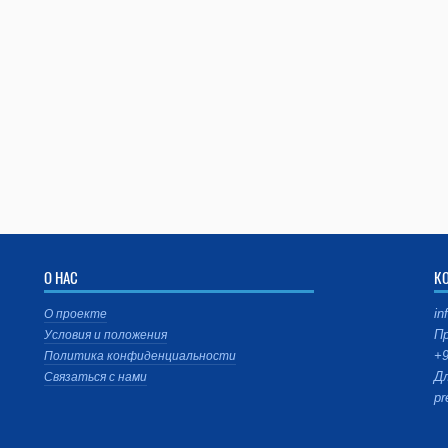
О НАС
К
in
О проекте
Пр
Условия и положения
+9
Политика конфиденциальности
Дл
Связаться с нами
pr