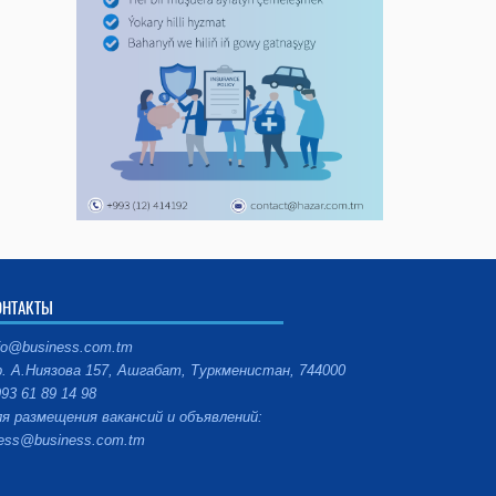
ОНТАКТЫ
fo@business.com.tm
. А.Ниязова 157, Ашгабат, Туркменистан, 744000
93 61 89 14 98
я размещения вакансий и объявлений:
ess@business.com.tm