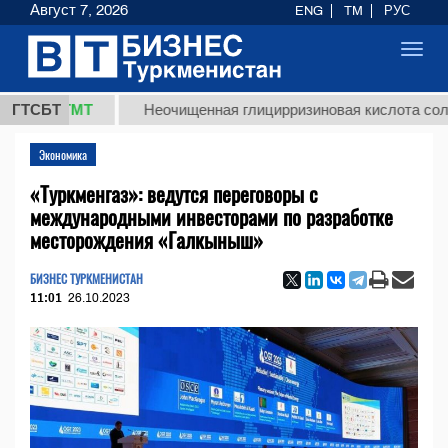
Август 7, 2026
ENG
TM
РУС
Toggl
navig
8 ТМТ
ГТСБТ
Неочищенная глицирризиновая кислота солодковог
Экономика
«Туркменгаз»: ведутся переговоры с
международными инвесторами по разработке
месторождения «Галкыныш»
БИЗНЕС ТУРКМЕНИСТАН
11:01
26.10.2023