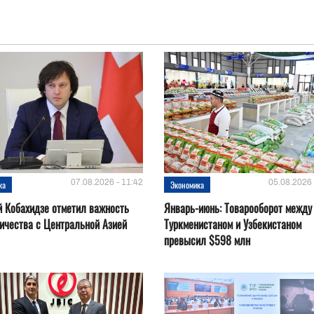
07.08.2026 - 11:42
05.08.2026 
ка
Экономика
 Кобахидзе отметил важность
Январь-июнь: Товарооборот между
ичества с Центральной Азией
Туркменистаном и Узбекистаном
превысил $598 млн