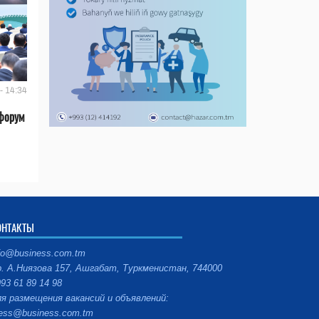
- 14:34
форум
ОНТАКТЫ
fo@business.com.tm
. А.Ниязова 157, Ашгабат, Туркменистан, 744000
93 61 89 14 98
я размещения вакансий и объявлений:
ess@business.com.tm