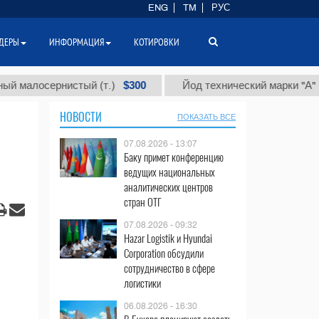
ENG
TM
РУС
ДЕРЫ
ИНФОРМАЦИЯ
КОТИРОВКИ
$300
$86
осернистый (т.)
Йод технический марки "А" (т.)
НОВОСТИ
ПОКАЗАТЬ ВСЕ
07.08.2026 - 13:07
Баку примет конференцию
ведущих национальных
аналитических центров
стран ОТГ
07.08.2026 - 09:32
Hazar Logistik и Hyundai
Corporation обсудили
сотрудничество в сфере
логистики
06.08.2026 - 16:30