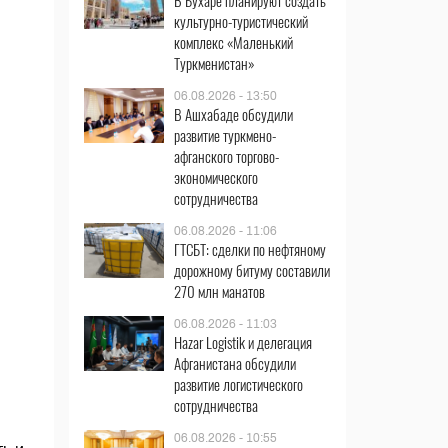
В Бухаре планируют создать
культурно-туристический
комплекс «Маленький
Туркменистан»
06.08.2026 - 13:50
В Ашхабаде обсудили
развитие туркмено-
афганского торгово-
экономического
сотрудничества
06.08.2026 - 11:06
ГТСБТ: сделки по нефтяному
дорожному битуму составили
270 млн манатов
06.08.2026 - 11:03
Hazar Logistik и делегация
Афганистана обсудили
развитие логистического
сотрудничества
06.08.2026 - 10:55