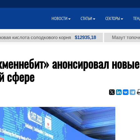
НОВОСТИ
СТАТЬИ
СЕКТОРЫ
ТЕН
$12935,18
слота солодкового корня
Мазут топочный мал
кменнебит» анонсировал новые
й сфере