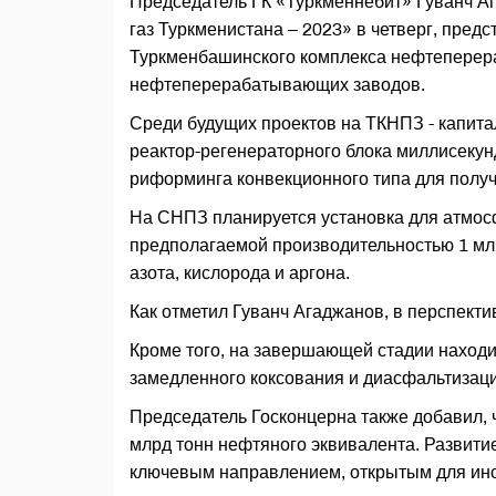
Председатель ГК «Туркменнебит» Гуванч А
газ Туркменистана – 2023» в четверг, пред
Туркменбашинского комплекса нефтеперер
нефтеперерабатывающих заводов.
Среди будущих проектов на ТКНПЗ - капита
реактор-регенераторного блока миллисекунд
риформинга конвекционного типа для полу
На СНПЗ планируется установка для атмос
предполагаемой производительностью 1 млн 
азота, кислорода и аргона.
Как отметил Гуванч Агаджанов, в перспекти
Кроме того, на завершающей стадии находит
замедленного коксования и диасфальтизаци
Председатель Госконцерна также добавил, ч
млрд тонн нефтяного эквивалента. Развитие
ключевым направлением, открытым для ин