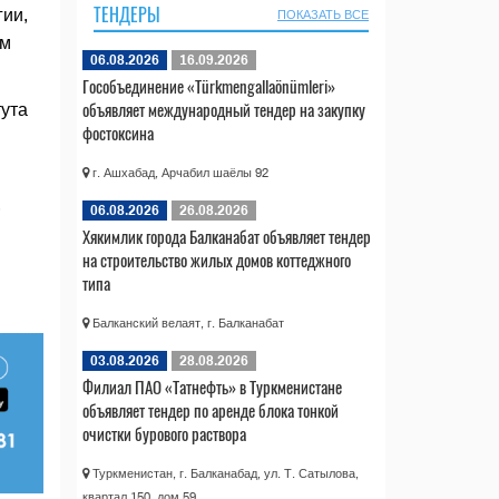
ТЕНДЕРЫ
ии,
ПОКАЗАТЬ ВСЕ
ым
06.08.2026
16.09.2026
Гособъединение «Türkmengallaönümleri»
объявляет международный тендер на закупку
тута
фостоксина
г. Ашхабад, Арчабил шаёлы 92
,
06.08.2026
26.08.2026
Хякимлик города Балканабат объявляет тендер
на строительство жилых домов коттеджного
типа
Балканский велаят, г. Балканабат
03.08.2026
28.08.2026
Филиал ПАО «Татнефть» в Туркменистане
объявляет тендер по аренде блока тонкой
очистки бурового раствора
Туркменистан, г. Балканабад, ул. Т. Сатылова,
квартал 150, дом 59