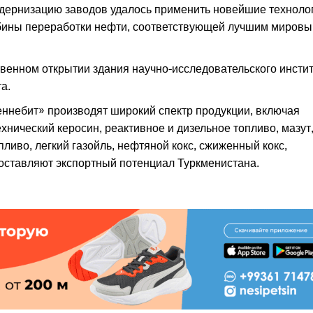
дернизацию заводов удалось применить новейшие технолог
лубины переработки нефти, соответствующей лучшим миров
венном открытии здания научно-исследовательского инсти
а.
ннебит» производят широкий спектр продукции, включая
нический керосин, реактивное и дизельное топливо, мазут
ливо, легкий газойль, нефтяной кокс, сжиженный кокс,
оставляют экспортный потенциал Туркменистана.