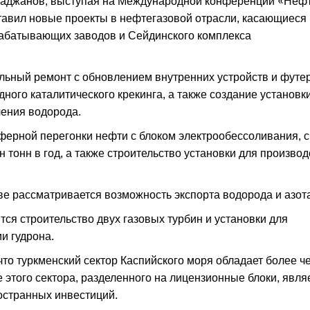
гаджанов, выступая на Международной конференции «Нефт
ставил новые проекты в нефтегазовой отрасли, касающиеся
абатывающих заводов и Сейдинского комплекса
льный ремонт с обновлением внутренних устройств и футе
ного каталитического крекинга, а также создание установк
чения водорода.
ферной перегонки нефти с блоком электрообессоливания, с
тонн в год, а также строительство установки для производ
ве рассматривается возможность экспорта водорода и азота
ся строительство двух газовых турбин и установки для
и гудрона.
то туркменский сектор Каспийского моря обладает более ч
 этого сектора, разделенного на лицензионные блоки, явля
остранных инвестиций.