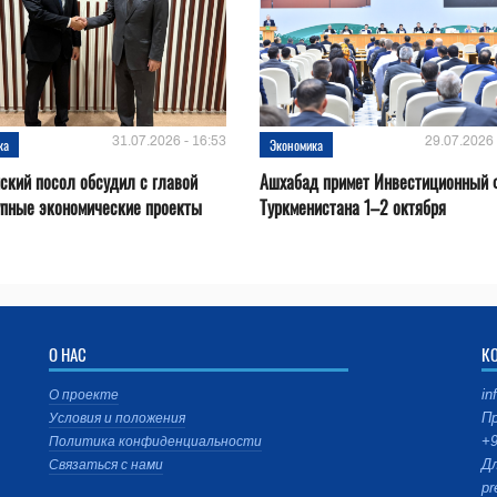
31.07.2026 - 16:53
29.07.2026 
ка
Экономика
ский посол обсудил с главой
Ашхабад примет Инвестиционный 
упные экономические проекты
Туркменистана 1–2 октября
О НАС
К
in
О проекте
Пр
Условия и положения
+9
Политика конфиденциальности
Дл
Связаться с нами
pr