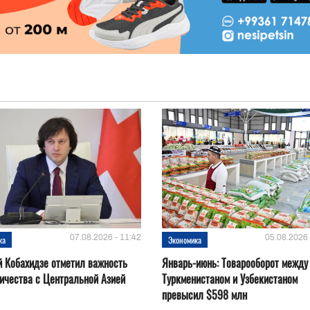
07.08.2026 - 11:42
05.08.2026 
ка
Экономика
 Кобахидзе отметил важность
Январь-июнь: Товарооборот между
ичества с Центральной Азией
Туркменистаном и Узбекистаном
превысил $598 млн