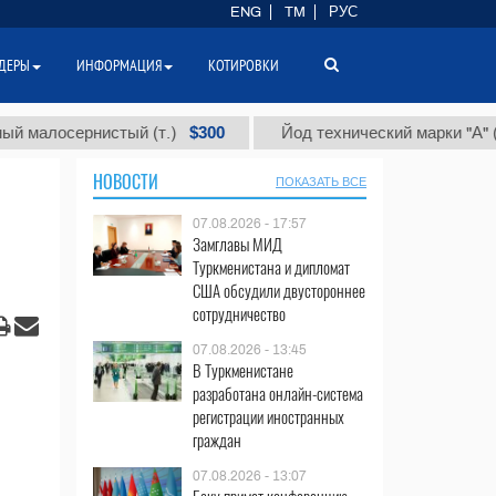
ENG
TM
РУС
ДЕРЫ
ИНФОРМАЦИЯ
КОТИРОВКИ
$300
$86
осернистый (т.)
Йод технический марки "А" (т.)
НОВОСТИ
ПОКАЗАТЬ ВСЕ
07.08.2026 - 17:57
Замглавы МИД
Туркменистана и дипломат
США обсудили двустороннее
сотрудничество
07.08.2026 - 13:45
В Туркменистане
разработана онлайн-система
регистрации иностранных
граждан
07.08.2026 - 13:07