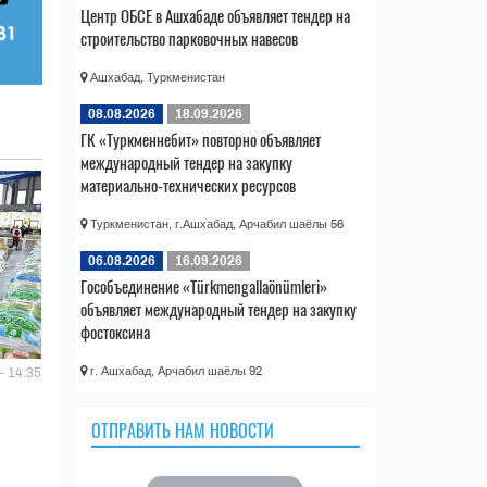
Центр ОБСЕ в Ашхабаде объявляет тендер на
строительство парковочных навесов
Ашхабад, Туркменистан
08.08.2026
18.09.2026
ГК «Туркменнебит» повторно объявляет
международный тендер на закупку
материально-технических ресурсов
Туркменистан, г.Ашхабад, Арчабил шаёлы 56
06.08.2026
16.09.2026
Гособъединение «Türkmengallaönümleri»
объявляет международный тендер на закупку
фостоксина
г. Ашхабад, Арчабил шаёлы 92
- 14:35
ОТПРАВИТЬ НАМ НОВОСТИ