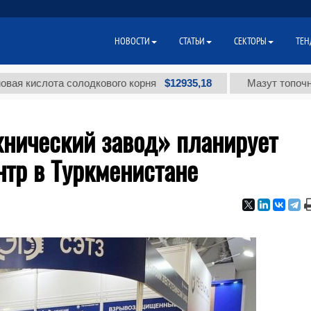
НОВОСТИ
СТАТЬИ
СЕКТОРЫ
ТЕН
$12935,18
слота солодкового корня
Мазут топочный мал
хнический завод» планирует
нтр в Туркменистане