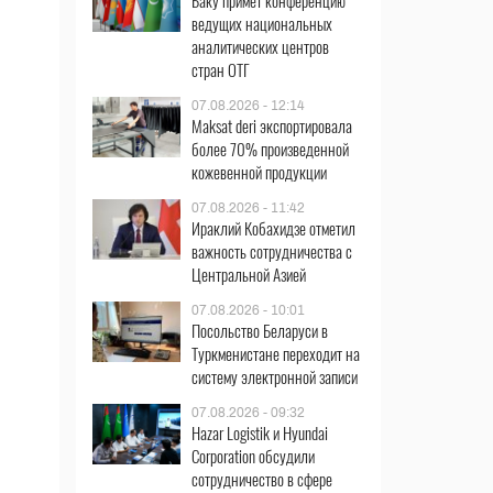
Баку примет конференцию
ведущих национальных
аналитических центров
стран ОТГ
07.08.2026 - 12:14
Maksat deri экспортировала
более 70% произведенной
кожевенной продукции
07.08.2026 - 11:42
Ираклий Кобахидзе отметил
важность сотрудничества с
Центральной Азией
07.08.2026 - 10:01
Посольство Беларуси в
Туркменистане переходит на
систему электронной записи
07.08.2026 - 09:32
Hazar Logistik и Hyundai
Corporation обсудили
сотрудничество в сфере