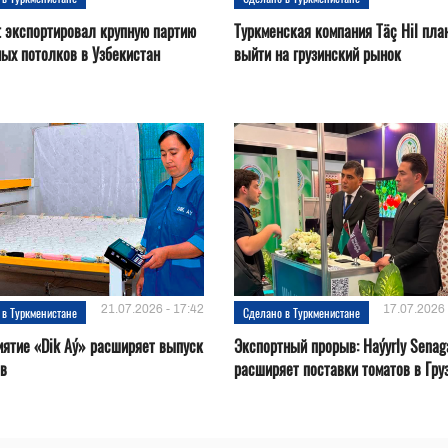
t экспортировал крупную партию
Туркменская компания Täç Hil пла
ых потолков в Узбекистан
выйти на грузинский рынок
21.07.2026 - 17:42
17.07.2026 
 в Туркменистане
Сделано в Туркменистане
ятие «Dik Aý» расширяет выпуск
Экспортный прорыв: Haýyrly Senag
ов
расширяет поставки томатов в Гру