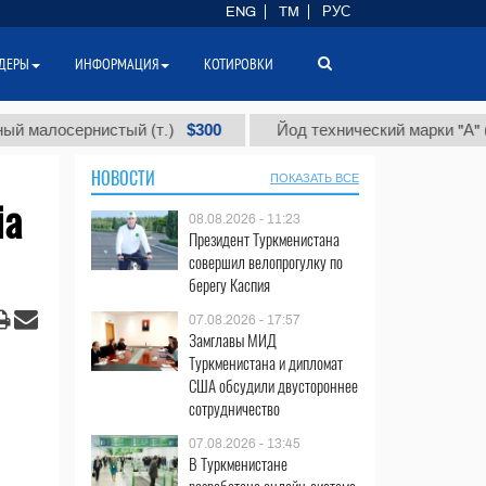
ENG
TM
РУС
ДЕРЫ
ИНФОРМАЦИЯ
КОТИРОВКИ
$300
$86 0
рнистый (т.)
Йод технический марки "А" (т.)
НОВОСТИ
ПОКАЗАТЬ ВСЕ
ia
08.08.2026 - 11:23
Президент Туркменистана
совершил велопрогулку по
берегу Каспия
07.08.2026 - 17:57
Замглавы МИД
Туркменистана и дипломат
США обсудили двустороннее
сотрудничество
07.08.2026 - 13:45
В Туркменистане