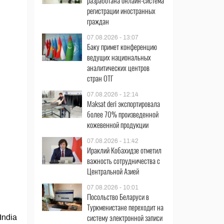
разработана онлайн-система
регистрации иностранных
граждан
07.08.2026 - 13:07
Баку примет конференцию
ведущих национальных
аналитических центров
стран ОТГ
07.08.2026 - 12:14
Maksat deri экспортировала
более 70% произведенной
кожевенной продукции
07.08.2026 - 11:42
Ираклий Кобахидзе отметил
важность сотрудничества с
Центральной Азией
07.08.2026 - 10:01
Посольство Беларуси в
Туркменистане переходит на
систему электронной записи
India