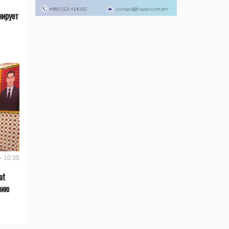
нирует
- 10:35
at
зию