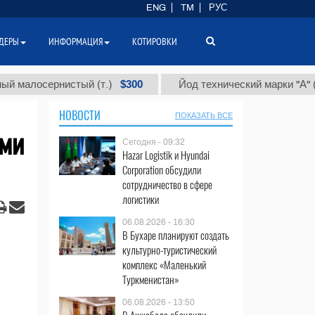
ENG
TM
РУС
ДЕРЫ
ИНФОРМАЦИЯ
КОТИРОВКИ
$300
$86
осернистый (т.)
Йод технический марки "А" (т.)
НОВОСТИ
ПОКАЗАТЬ ВСЕ
ыми
Сегодня - 09:32
Hazar Logistik и Hyundai
Corporation обсудили
сотрудничество в сфере
логистики
06.08.2026 - 16:30
В Бухаре планируют создать
культурно-туристический
комплекс «Маленький
Туркменистан»
06.08.2026 - 13:50