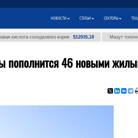
НОВОСТИ
СТАТЬИ
СЕКТОРЫ
ТЕН
$12935,18
слота солодкового корня
Мазут топочный мал
лы пополнится 46 новыми жил