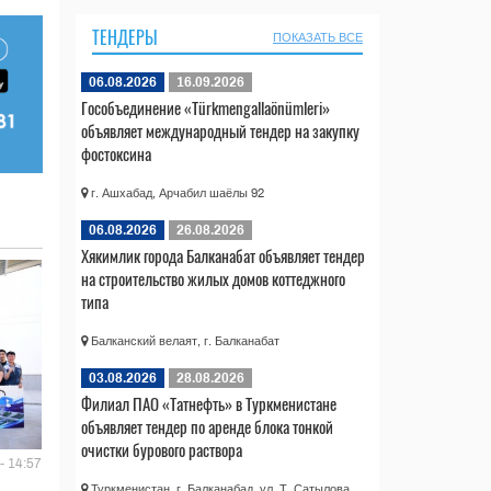
ТЕНДЕРЫ
ПОКАЗАТЬ ВСЕ
06.08.2026
16.09.2026
Гособъединение «Türkmengallaönümleri»
объявляет международный тендер на закупку
фостоксина
г. Ашхабад, Арчабил шаёлы 92
06.08.2026
26.08.2026
Хякимлик города Балканабат объявляет тендер
на строительство жилых домов коттеджного
типа
Балканский велаят, г. Балканабат
03.08.2026
28.08.2026
Филиал ПАО «Татнефть» в Туркменистане
объявляет тендер по аренде блока тонкой
очистки бурового раствора
- 14:57
Туркменистан, г. Балканабад, ул. Т. Сатылова,