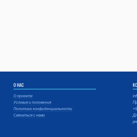
О НАС
К
in
О проекте
Пр
Условия и положения
+9
Политика конфиденциальности
Дл
Связаться с нами
pr