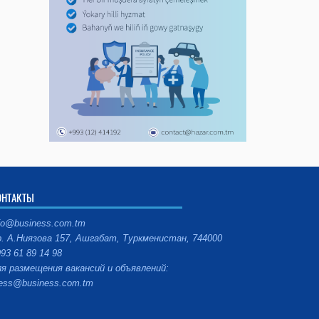
ОНТАКТЫ
fo@business.com.tm
. А.Ниязова 157, Ашгабат, Туркменистан, 744000
93 61 89 14 98
я размещения вакансий и объявлений:
ess@business.com.tm