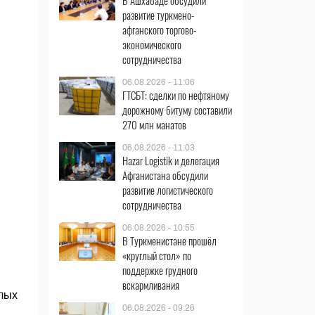
В Ашхабаде обсудили
развитие туркмено-
афганского торгово-
экономического
сотрудничества
06.08.2026 - 11:06
ГТСБТ: сделки по нефтяному
дорожному битуму составили
270 млн манатов
06.08.2026 - 11:03
Hazar Logistik и делегация
Афганистана обсудили
развитие логистического
сотрудничества
06.08.2026 - 10:55
В Туркменистане прошёл
«круглый стол» по
поддержке грудного
вскармливания
лых
06.08.2026 - 09:26