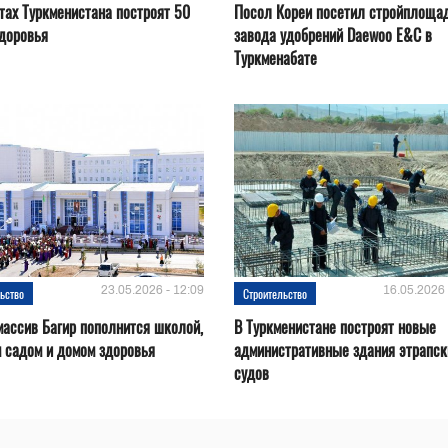
тах Туркменистана построят 50
Посол Кореи посетил стройплоща
доровья
завода удобрений Daewoo E&C в
Туркменабате
23.05.2026 - 12:09
16.05.2026 
ьство
Строительство
ассив Багир пополнится школой,
В Туркменистане построят новые
 садом и домом здоровья
административные здания этрапск
судов