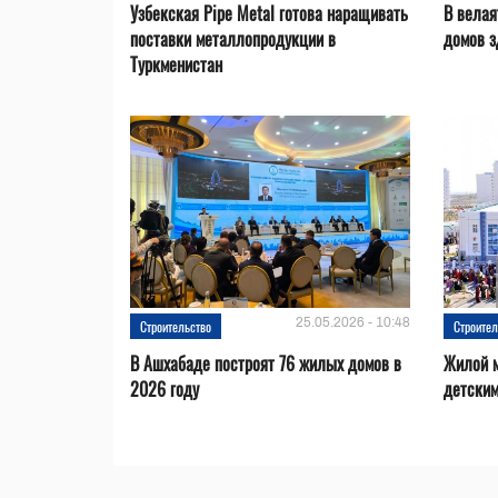
Узбекская Pipe Metal готова наращивать
В велая
поставки металлопродукции в
домов з
Туркменистан
25.05.2026 - 10:48
Строительство
Строител
В Ашхабаде построят 76 жилых домов в
Жилой м
2026 году
детским