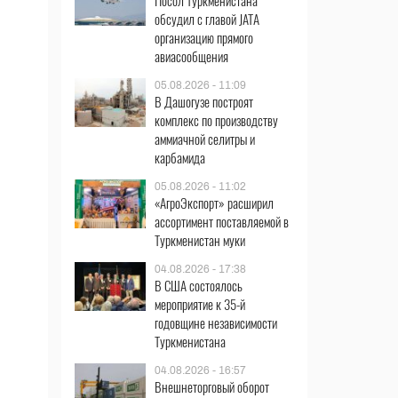
Посол Туркменистана
обсудил с главой JATA
организацию прямого
авиасообщения
05.08.2026 - 11:09
В Дашогузе построят
комплекс по производству
аммиачной селитры и
карбамида
05.08.2026 - 11:02
«АгроЭкспорт» расширил
ассортимент поставляемой в
Туркменистан муки
04.08.2026 - 17:38
В США состоялось
мероприятие к 35-й
годовщине независимости
Туркменистана
04.08.2026 - 16:57
Внешнеторговый оборот