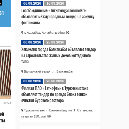
06.08.2026
16.09.2026
Гособъединение «Türkmengallaönümleri»
объявляет международный тендер на закупку
фостоксина
г. Ашхабад, Арчабил шаёлы 92
06.08.2026
26.08.2026
Хякимлик города Балканабат объявляет тендер
на строительство жилых домов коттеджного
типа
Балканский велаят, г. Балканабат
03.08.2026
28.08.2026
Филиал ПАО «Татнефть» в Туркменистане
объявляет тендер по аренде блока тонкой
очистки бурового раствора
- 16:53
Туркменистан, г. Балканабад, ул. Т. Сатылова,
ой
квартал 150, дом 59
кты