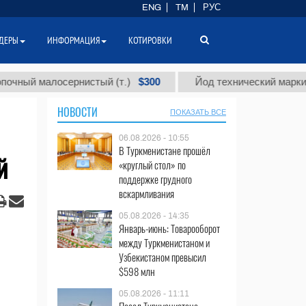
ENG
TM
РУС
ДЕРЫ
ИНФОРМАЦИЯ
КОТИРОВКИ
$300
малосернистый (т.)
Йод технический марки "А" (т.)
НОВОСТИ
ПОКАЗАТЬ ВСЕ
06.08.2026 - 10:55
В Туркменистане прошёл
й
«круглый стол» по
поддержке грудного
вскармливания
05.08.2026 - 14:35
Январь-июнь: Товарооборот
между Туркменистаном и
Узбекистаном превысил
$598 млн
05.08.2026 - 11:11