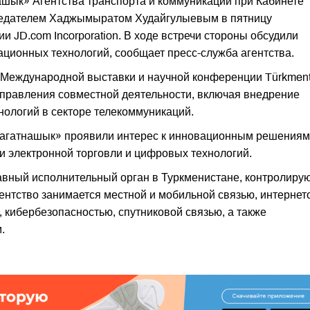
ашык» Агентства транспорта и коммуникаций при Кабинете
дседателем Хаджымыратом Худайгулыевым в пятницу
и JD.com Incorporation. В ходе встречи стороны обсудили
ционных технологий, сообщает пресс-служба агентства.
I Международной выставки и научной конференции Türkment
правления совместной деятельности, включая внедрение
ологий в секторе телекоммуникаций.
рагатнашык» проявили интерес к инновационным решениям
и электронной торговли и цифровых технологий.
авный исполнительный орган в Туркменистане, контролир
ентство занимается местной и мобильной связью, интернет
 кибербезопасностью, спутниковой связью, а также
.