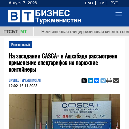
Август 7, 2026
ENG
TM
РУС
Toggl
navig
,8 ТМТ
ГТСБТ
Неочищенная глицирризиновая кислота солодково
Региональный
На заседании CASCA+ в Ашхабаде рассмотрено
применение спецтарифов на порожние
контейнеры
БИЗНЕС ТУРКМЕНИСТАН
12:02
16.11.2023