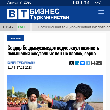
Август 7, 2026
ENG
TM
РУС
Toggl
navig
7,8 ТМТ
ГТСБТ
Неочищенная глицирризиновая кислота солодков
Экономика
Сердар Бердымухамедов подчеркнул важность
повышения закупочных цен на хлопок, зерно
БИЗНЕС ТУРКМЕНИСТАН
11:46
17.11.2023