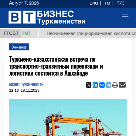
Август 7, 2026
ENG
TM
РУС
Toggl
navig
7,8 ТМТ
ГТСБТ
Неочищенная глицирризиновая кислота солодков
Экономика
Туркмено-казахстанская встреча по
транспортно-транзитным перевозкам и
логистики состоится в Ашхабаде
БИЗНЕС ТУРКМЕНИСТАН
12:13
18.11.2023