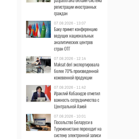
разработана онлайн-система
регистрации иностранных
граждан
07.08.2026 - 13:07
Баку примет конференцию
ведущих национальных
аналитических центров
стран ОТГ
07.08.2026 - 12:14
Maksat deri экспортировала
более 70% произведенной
кожевенной продукции
07.08.2026 - 11:42
Ираклий Кобахидзе отметил
важность сотрудничества с
Центральной Азией
07.08.2026 - 10:01
Посольство Беларуси в
Туркменистане переходит на
систему электронной записи