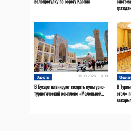
велопрогулку по берегу Каспия
система
гражда
06.08.2026 - 16:30
Общество
Обществ
В Бухаре планируют создать культурно-
В Туркм
туристический комплекс «Маленький...
стол» п
вскарм