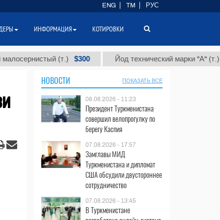
ENG
TM
РУС
ДЕРЫ
ИНФОРМАЦИЯ
КОТИРОВКИ
$300
$86 0
рнистый (т.)
Йод технический марки "А" (т.)
НОВОСТИ
ПОКАЗАТЬ ВСЕ
зи
08.08.2026 - 11:23
Президент Туркменистана
совершил велопрогулку по
берегу Каспия
07.08.2026 - 17:57
Замглавы МИД
Туркменистана и дипломат
США обсудили двустороннее
сотрудничество
07.08.2026 - 13:45
В Туркменистане