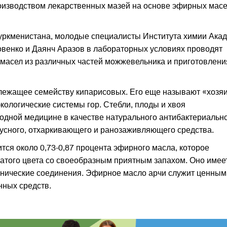
изводством лекарственных мазей на основе эфирных масе
уркменистана, молодые специалисты Института химии Ака
овенко и Даянч Аразов в лабораторных условиях проводят
масел из различных частей можжевельника и приготовлени
лежащее семейству кипарисовых. Его еще называют «хозя
экологические системы гор. Стебли, плоды и хвоя
дной медицине в качестве натурального антибактериально
русного, отхаркивающего и ранозаживляющего средства.
тся около 0,73-0,87 процента эфирного масла, которое
ватого цвета со своеобразным приятным запахом. Оно имее
анические соединения. Эфирное масло арчи служит ценным
нных средств.