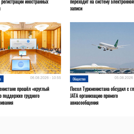
 регистрации иностранных
переходит на систему электронной
н
записи
06.08.2026 - 10:55
05.08.2026 
о
Общество
енистане прошёл «круглый
Посол Туркменистана обсудил с г
о поддержке грудного
JATA организацию прямого
ливания
авиасообщения