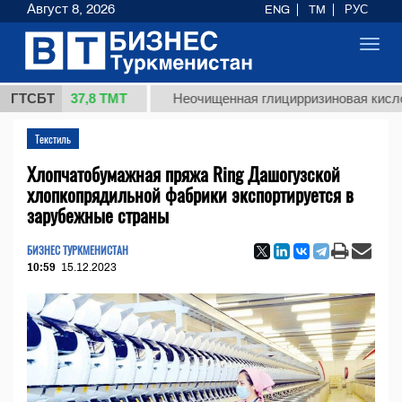
Август 8, 2026
ENG
TM
РУС
Toggl
navig
37,8 ТМТ
г.)
ГТСБТ
Неочищенная глицирризиновая кислота сол
Текстиль
Хлопчатобумажная пряжа Ring Дашогузской
хлопкопрядильной фабрики экспортируется в
зарубежные страны
БИЗНЕС ТУРКМЕНИСТАН
10:59
15.12.2023