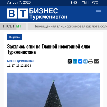
Август 7, 2026
ENG
TM
РУС
Toggl
navig
8 ТМТ
ГТСБТ
Неочищенная глицирризиновая кислота солодково
Общество
Зажглись огни на Главной новогодней елке
Туркменистана
БИЗНЕС ТУРКМЕНИСТАН
11:17
16.12.2023