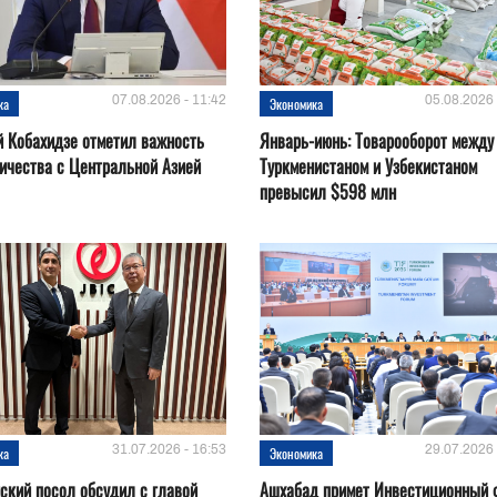
07.08.2026 - 11:42
05.08.2026 
ка
Экономика
 Кобахидзе отметил важность
Январь-июнь: Товарооборот между
ичества с Центральной Азией
Туркменистаном и Узбекистаном
превысил $598 млн
31.07.2026 - 16:53
29.07.2026 
ка
Экономика
ский посол обсудил с главой
Ашхабад примет Инвестиционный 