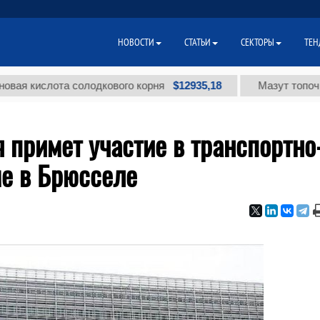
НОВОСТИ
СТАТЬИ
СЕКТОРЫ
ТЕН
$12935,18
ислота солодкового корня
Мазут топочный мал
 примет участие в транспортно
е в Брюсселе