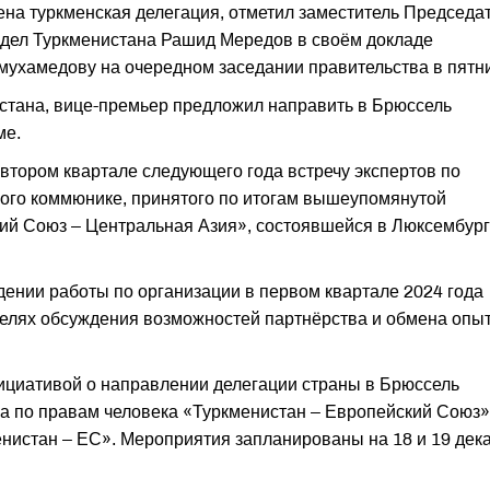
ена туркменская делегация, отметил заместитель Председа
 дел Туркменистана Рашид Мередов в своём докладе
ухамедову на очередном заседании правительства в пятни
тана, вице-премьер предложил направить в Брюссель
ме.
втором квартале следующего года встречу экспертов по
ного коммюнике, принятого по итогам вышеупомянутой
ий Союз – Центральная Азия», состоявшейся в Люксембург
ении работы по организации в первом квартале 2024 года
целях обсуждения возможностей партнёрства и обмена опы
ициативой о направлении делегации страны в Брюссель
ога по правам человека «Туркменистан – Европейский Союз»
енистан – ЕС». Мероприятия запланированы на 18 и 19 дек