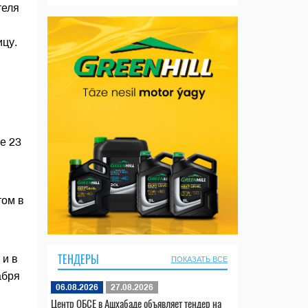
теля
цу.
е 23
том в
ТЕНДЕРЫ
 и в
ПОКАЗАТЬ ВСЕ
абря
06.08.2026
27.08.2026
Центр ОБСЕ в Ашхабаде объявляет тендер на