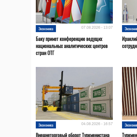
07.08.2026 - 13:07
Экономика
Экономи
Баку примет конференцию ведущих
Ираклий
национальных аналитических центров
сотрудн
стран ОТГ
04.08.2026 - 16:57
Экономика
Экономи
Внешнеторговый оборот Туркменистана
Туркмен