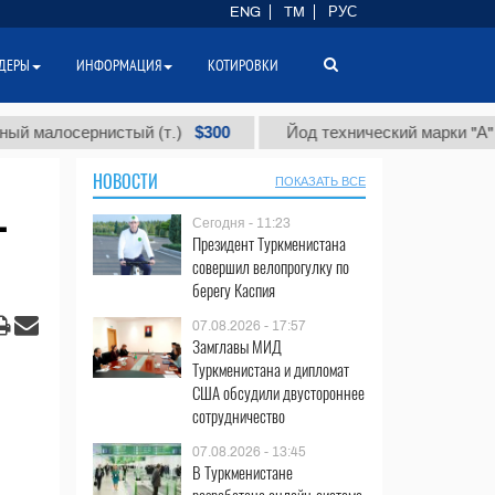
ENG
TM
РУС
ДЕРЫ
ИНФОРМАЦИЯ
КОТИРОВКИ
$300
$8
осернистый (т.)
Йод технический марки "А" (т.)
НОВОСТИ
ПОКАЗАТЬ ВСЕ
-
Сегодня - 11:23
Президент Туркменистана
совершил велопрогулку по
берегу Каспия
07.08.2026 - 17:57
Замглавы МИД
Туркменистана и дипломат
США обсудили двустороннее
сотрудничество
07.08.2026 - 13:45
В Туркменистане