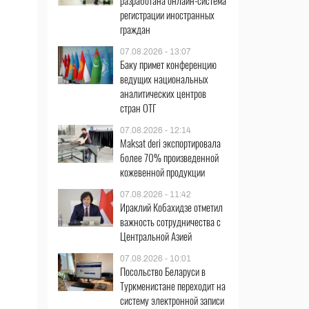
разработана онлайн-система
регистрации иностранных
граждан
07.08.2026 - 13:07
Баку примет конференцию
ведущих национальных
аналитических центров
стран ОТГ
07.08.2026 - 12:14
Maksat deri экспортировала
более 70% произведенной
кожевенной продукции
07.08.2026 - 11:42
Ираклий Кобахидзе отметил
важность сотрудничества с
Центральной Азией
07.08.2026 - 10:01
Посольство Беларуси в
Туркменистане переходит на
систему электронной записи