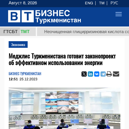
Август 8, 2026
ENG
TM
РУС
Toggl
navig
7,8 ТМТ
ГТСБТ
Неочищенная глицирризиновая кислота солодков
Экономика
Меджлис Туркменистана готовит законопроект
об эффективном использовании энергии
БИЗНЕС ТУРКМЕНИСТАН
12:51
25.12.2023