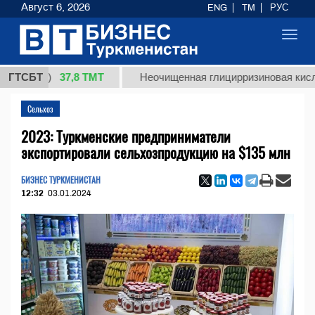
Август 6, 2026
ENG
TM
РУС
Toggl
navig
37,8 ТМТ
кг.)
ГТСБТ
Неочищенная глицирризиновая кислота со
Сельхоз
2023: Туркменские предприниматели
экспортировали сельхозпродукцию на $135 млн
БИЗНЕС ТУРКМЕНИСТАН
12:32
03.01.2024