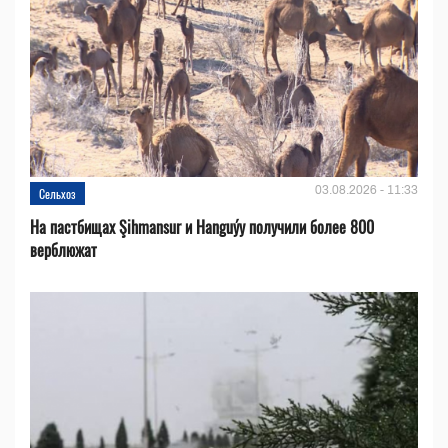
03.08.2026 - 11:33
Сельхоз
На пастбищах Şihmansur и Hanguýy получили более 800
верблюжат