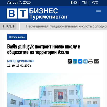
Август 7, 2026
ENG
TM
РУС
Toggl
navig
Т
ГТСБТ
Неочищенная глицирризиновая кислота солодкового ко
Строительство
Baýly gurluşyk построит новую школу и
общежитие на территории Ахала
БИЗНЕС ТУРКМЕНИСТАН
11:40
13.01.2024