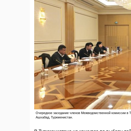
Очередное заседание членов Межведомственной комиссии в То
Ашхабад, Туркменистан.