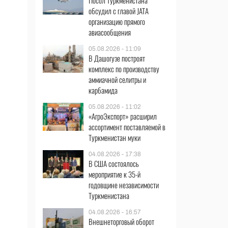
Посол Туркменистана
обсудил с главой JATA
организацию прямого
авиасообщения
05.08.2026 - 11:09
В Дашогузе построят
комплекс по производству
аммиачной селитры и
карбамида
05.08.2026 - 11:02
«АгроЭкспорт» расширил
ассортимент поставляемой в
Туркменистан муки
04.08.2026 - 17:38
В США состоялось
мероприятие к 35-й
годовщине независимости
Туркменистана
04.08.2026 - 16:57
Внешнеторговый оборот