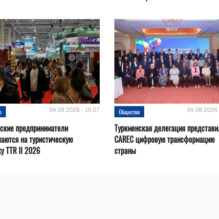
04.08.2026 - 16:07
04.08.2026 
о
Общество
нские предприниматели
Туркменская делегация представи
аются на туристическую
CAREC цифровую трансформацию
у TTR II 2026
страны