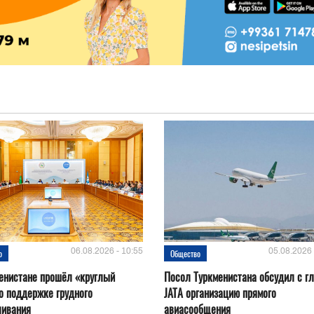
06.08.2026 - 10:55
05.08.2026 
о
Общество
енистане прошёл «круглый
Посол Туркменистана обсудил с г
о поддержке грудного
JATA организацию прямого
ливания
авиасообщения