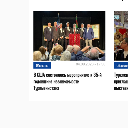
04.08.2026 - 17:38
Общество
Обществ
В США состоялось мероприятие к 35-й
Туркме
годовщине независимости
приглаш
Туркменистана
выставк