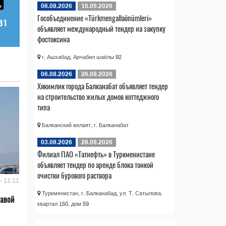
06.08.2026
16.09.2026
Гособъединение «Türkmengallaönümleri»
объявляет международный тендер на закупку
фостоксина
г. Ашхабад, Арчабил шаёлы 92
06.08.2026
26.08.2026
Хякимлик города Балканабат объявляет тендер
на строительство жилых домов коттеджного
типа
Балканский велаят, г. Балканабат
03.08.2026
28.08.2026
Филиал ПАО «Татнефть» в Туркменистане
объявляет тендер по аренде блока тонкой
очистки бурового раствора
- 11:11
Туркменистан, г. Балканабад, ул. Т. Сатылова,
лавой
квартал 150, дом 59