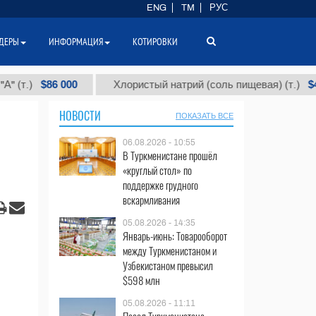
ENG
TM
РУС
ДЕРЫ
ИНФОРМАЦИЯ
КОТИРОВКИ
$86 000
$40
Хлористый натрий (соль пищевая) (т.)
НОВОСТИ
ПОКАЗАТЬ ВСЕ
06.08.2026 - 10:55
В Туркменистане прошёл
«круглый стол» по
поддержке грудного
вскармливания
05.08.2026 - 14:35
Январь-июнь: Товарооборот
между Туркменистаном и
Узбекистаном превысил
$598 млн
05.08.2026 - 11:11