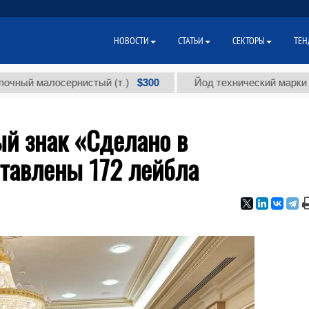
НОВОСТИ
СТАТЬИ
СЕКТОРЫ
ТЕН
$300
малосернистый (т.)
Йод технический марки "А" (т.)
й знак «Сделано в
ставлены 172 лейбла