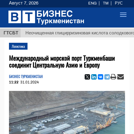
Август 7, 2026
ENG
TM
РУС
Toggl
navig
ГТСБТ
Неочищенная глицирризиновая кислота солодкового корня
Логистика
Международный морской порт Туркменбаши
соединит Центральную Азию и Европу
БИЗНЕС ТУРКМЕНИСТАН
11:22
31.01.2024