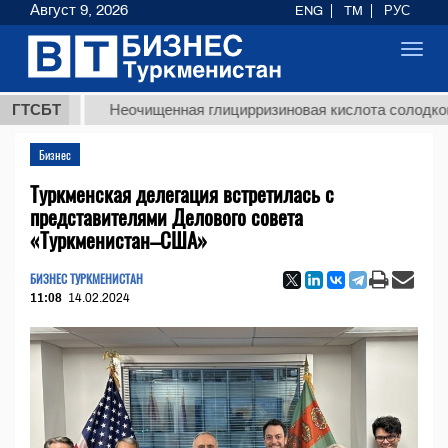
Август 9, 2026
ENG
TM
РУС
Toggl
navig
Т
ГТСБТ
Неочищенная глицирризиновая кислота солодкового ко
Бизнес
Туркменская делегация встретилась с
представителями Делового совета
«Туркменистан–США»
БИЗНЕС ТУРКМЕНИСТАН
11:08
14.02.2024