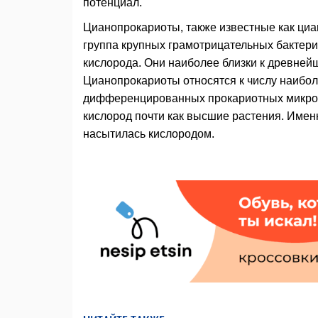
потенциал.
Цианопрокариоты, также известные как циа
группа крупных грамотрицательных бактер
кислорода. Они наиболее близки к древней
Цианопрокариоты относятся к числу наибо
дифференцированных прокариотных микроо
кислород почти как высшие растения. Имен
насытилась кислородом.