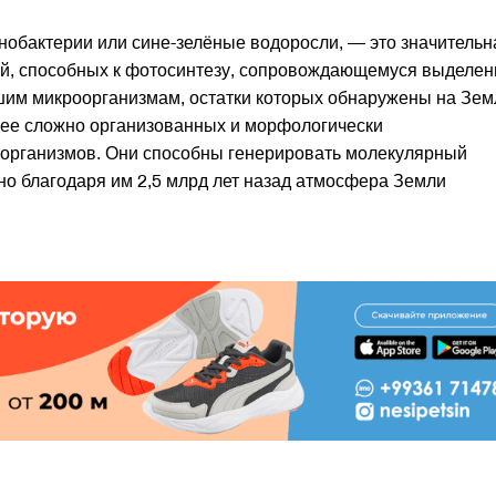
нобактерии или сине-зелёные водоросли, — это значительн
ий, способных к фотосинтезу, сопровождающемуся выделе
шим микроорганизмам, остатки которых обнаружены на Зем
лее сложно организованных и морфологически
рганизмов. Они способны генерировать молекулярный
но благодаря им 2,5 млрд лет назад атмосфера Земли