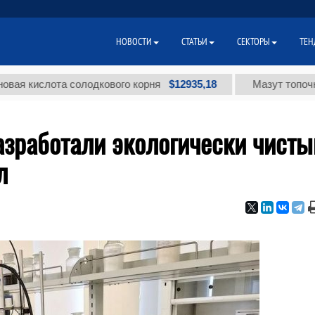
НОВОСТИ
СТАТЬИ
СЕКТОРЫ
ТЕН
$12935,18
слота солодкового корня
Мазут топочный мал
азработали экологически чисты
л