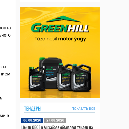
монта
учего
ссы
ением
е
ТЕНДЕРЫ
ПОКАЗАТЬ ВСЕ
ми в
06.08.2026
27.08.2026
Центр ОБСЕ в Ашхабаде объявляет тендер на