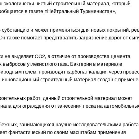
н экологически чистый строительный материал, который
ообщается в газете «Нейтральный Туркменистан»,
 субстанцию и может применяться для новых покрытий, ре
 Он также помогает предотвратить загрязнение дорог от сып
и не выделяет CO2, в отличие от производства цемента,
х выбросов углекистлого газа. Бактерии в материале
риродным гелем, производят карбонат кальция через проце
м инновационный строительный материал создан с примен
роительных работ, данный строительной материал может
риала для ограждения от занесения песка на автомобильны
рубежных, занимающихся научно-исследовательскими работа
меет фантастический по своим масштабам применения