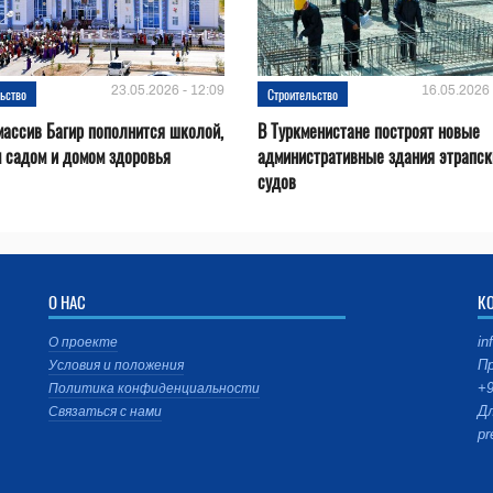
23.05.2026 - 12:09
16.05.2026 
ьство
Строительство
ассив Багир пополнится школой,
В Туркменистане построят новые
 садом и домом здоровья
административные здания этрапск
судов
О НАС
К
in
О проекте
Пр
Условия и положения
+9
Политика конфиденциальности
Дл
Связаться с нами
pr