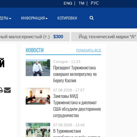
ENG
TM
РУС
ДЕРЫ
ИНФОРМАЦИЯ
КОТИРОВКИ
$300
$86
осернистый (т.)
Йод технический марки "А" (т.)
НОВОСТИ
ПОКАЗАТЬ ВСЕ
й
Сегодня - 11:23
Президент Туркменистана
совершил велопрогулку по
берегу Каспия
07.08.2026 - 17:57
Замглавы МИД
Туркменистана и дипломат
США обсудили двустороннее
сотрудничество
07.08.2026 - 13:45
В Туркменистане