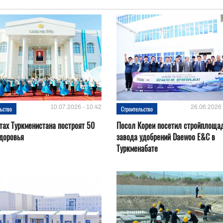
10.07.2026 - 10:42
26.06.2026 
ьство
Строительство
тах Туркменистана построят 50
Посол Кореи посетил стройплоща
доровья
завода удобрений Daewoo E&C в
Туркменабате