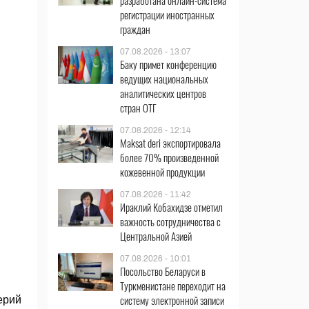
разработана онлайн-система
регистрации иностранных
граждан
07.08.2026 - 13:07
Баку примет конференцию
ведущих национальных
аналитических центров
стран ОТГ
07.08.2026 - 12:14
Maksat deri экспортировала
более 70% произведенной
кожевенной продукции
07.08.2026 - 11:42
Ираклий Кобахидзе отметил
важность сотрудничества с
Центральной Азией
07.08.2026 - 10:01
Посольство Беларуси в
Туркменистане переходит на
систему электронной записи
ерий