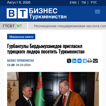
Август 8, 2026
ENG
TM
РУС
Toggl
navig
8 ТМТ
ГТСБТ
Неочищенная глицирризиновая кислота солодковог
Официальные новости
Гурбангулы Бердымухамедов пригласил
турецкого лидера посетить Туркменистан
БИЗНЕС ТУРКМЕНИСТАН
11:28
04.03.2024