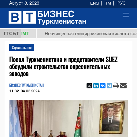
Август 8, 2026
ENG
TM
РУС
Toggl
navig
37,8 ТМТ
ГТСБТ
Неочищенная глицирризиновая кислота солодко
Строительство
Посол Туркменистана и представители SUEZ
обсудили строительство опреснительных
заводов
БИЗНЕС ТУРКМЕНИСТАН
11:32
04.03.2024