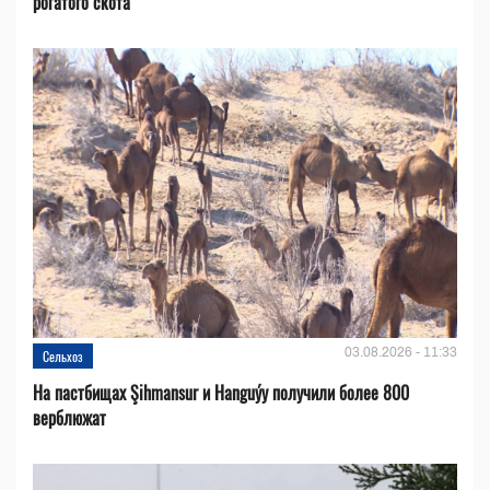
рогатого скота
03.08.2026 - 11:33
Сельхоз
На пастбищах Şihmansur и Hanguýy получили более 800
верблюжат