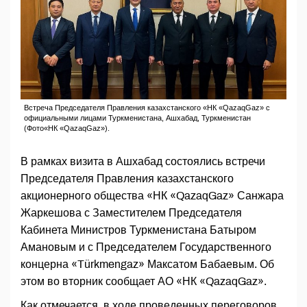
Встреча Председателя Правления казахстанского «НК «QazaqGaz» с
официальными лицами Туркменистана, Ашхабад, Туркменистан
(Фото«НК «QazaqGaz»).
В рамках визита в Ашхабад состоялись встречи
Председателя Правления казахстанского
акционерного общества «НК «QazaqGaz» Санжара
Жаркешова с Заместителем Председателя
Кабинета Министров Туркменистана Батыром
Амановым и с Председателем Государственного
концерна «Türkmengaz» Максатом Бабаевым. Об
этом во вторник сообщает АО «НК «QazaqGaz».
Как отмечается, в ходе проведенных переговоров