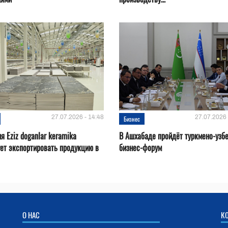
27.07.2026 - 14:48
27.07.2026 
Бизнес
я Eziz doganlar keramika
В Ашхабаде пройдёт туркмено-узб
ет экспортировать продукцию в
бизнес-форум
О НАС
К