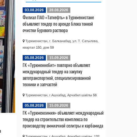
03.08.2026
28.08.2026
Филиал ПАО «Татнефть» в Туркменистане
объявляет тендер по аренде блока тонкой
очистки бурового раствора
Туркменистан, г. Балканабад, ул. Т. Сатылова,
квартал 150, дом 59
05.08.2026
15.09.2026
ГК «Туркменнебит» повторно объявляет
международный тендер на закупку
автотранспортной, специализированной
техники и запчастей
Туркменистан, г.Ашхабад, Арчабил шаёлы 56
05.08.2026
15.09.2026
ГК «Туркменхимия» объявляет международный
тендер на строительство комплекса по
производству аммиачной селитры и карбамида
в
Туркменистан, г.Ашхабад, Арчабил шаёлы, 132