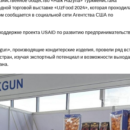
зяйственное общество «Halk Hazyna» Туркменистана
дной торговой выставке «UzFood 2024», которая проходил
том сообщается в социальной сети Агентства США по
 поддержке проекта USAID по развитию предпринимательств
gun», производящие кондитерские изделия, провели ряд вс
стран, изучая экспортный потенциал и возможности выхода
ана.