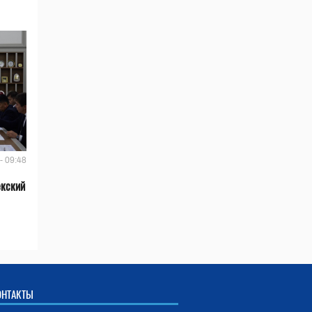
- 09:48
екский
ОНТАКТЫ