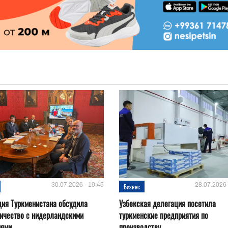
30.07.2026 - 19:45
28.07.2026 
Бизнес
ия Туркменистана обсудила
Узбекская делегация посетила
ичество с нидерландскими
туркменские предприятия по
иями
производству...