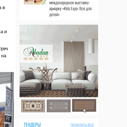
международную выставку-
а в
ярмарку «Kids Expo: Всё для
детей»
а и
треч
 на
ТЕНДЕРЫ
ПОКАЗАТЬ ВСЕ