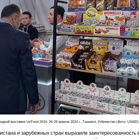
ной выставке UzFood 2024, 26-28 апреля 2024 г., Ташкент, Узбекистан (Фото: USAID)
истана и зарубежных стран выразили заинтересованность 