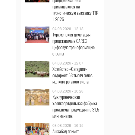
предприниматели
приглашаются на
туристическую выставку TTR
II 2026
04.08.2026 - 12:18
Туркменская делегация
представила в CAREC
цифровую трансформацию
страны
04.08.2026 - 12:07
Хозяйство «Garagum»
содержит 58 тысяч голов
мелкого рогатого скота
04.08.2026 - 10:28
Куняургенческая
хлопкопрядильная фабрика
произвела продукции на 31,5
млн манатов
03.08.2026 - 16:15
Ашхабад примет