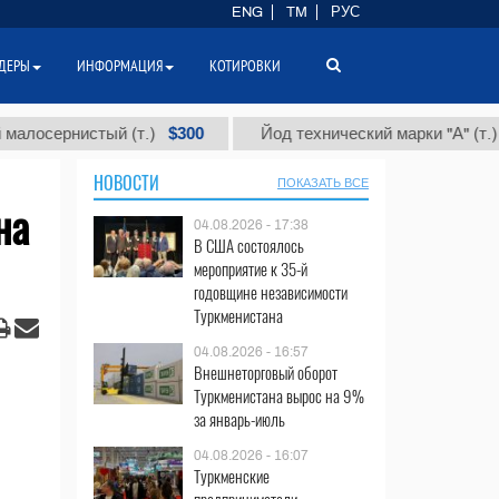
ENG
TM
РУС
ДЕРЫ
ИНФОРМАЦИЯ
КОТИРОВКИ
$300
$86 000
стый (т.)
Йод технический марки "А" (т.)
НОВОСТИ
ПОКАЗАТЬ ВСЕ
на
04.08.2026 - 17:38
В США состоялось
мероприятие к 35-й
годовщине независимости
Туркменистана
04.08.2026 - 16:57
Внешнеторговый оборот
Туркменистана вырос на 9%
за январь-июль
04.08.2026 - 16:07
Туркменские