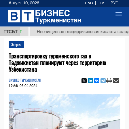
Август 10, 2026
ENG
TM
РУС
Toggl
navig
 ТМТ
ГТСБТ
Неочищенная глицирризиновая кислота солодкового
Энергия
Транспортировку туркменского газ в
Таджикистан планируют через территорию
Узбекистана
БИЗНЕС ТУРКМЕНИСТАН
12:46
06.04.2024