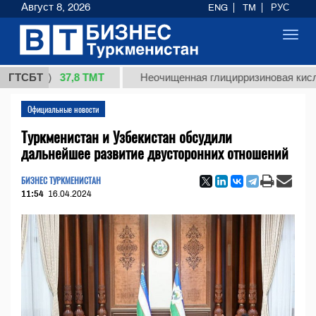
Август 8, 2026
ENG
TM
РУС
Toggl
navig
37,8 ТМТ
кг.)
ГТСБТ
Неочищенная глицирризиновая кислота со
Официальные новости
Туркменистан и Узбекистан обсудили
дальнейшее развитие двусторонних отношений
БИЗНЕС ТУРКМЕНИСТАН
11:54
16.04.2024