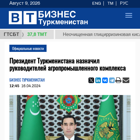
Август 9, 2026
ENG
TM
РУС
Toggl
navig
37,8 ТМТ
кг.)
ГТСБТ
Неочищенная глицирризиновая кислота со
Официальные новости
Президент Туркменистана назначил
руководителей агропромышленного комплекса
БИЗНЕС ТУРКМЕНИСТАН
12:45
16.04.2024