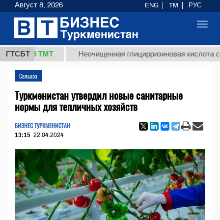
Август 8, 2026
ENG
TM
РУС
Toggl
navig
7,8 ТМТ
ГТСБТ
Неочищенная глицирризиновая кислота солодко
Сельхоз
Туркменистан утвердил новые санитарные
нормы для тепличных хозяйств
БИЗНЕС ТУРКМЕНИСТАН
13:15
22.04.2024