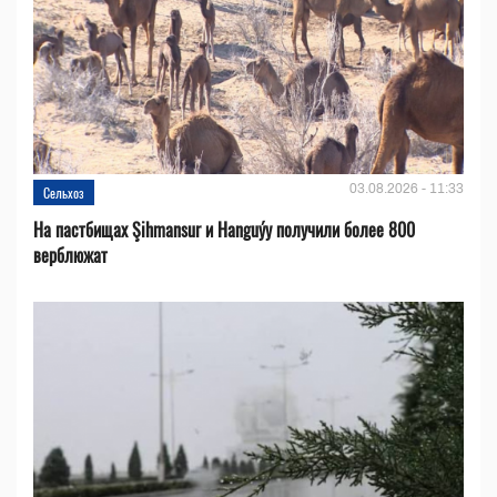
03.08.2026 - 11:33
Сельхоз
На пастбищах Şihmansur и Hanguýy получили более 800
верблюжат