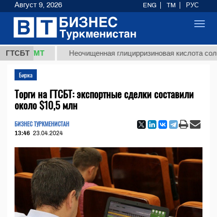
Август 9, 2026
ENG
TM
РУС
Toggl
navig
8 ТМТ
ГТСБТ
Неочищенная глицирризиновая кислота солодково
Биржа
Торги на ГТСБТ: экспортные сделки составили
около $10,5 млн
БИЗНЕС ТУРКМЕНИСТАН
13:46
23.04.2024