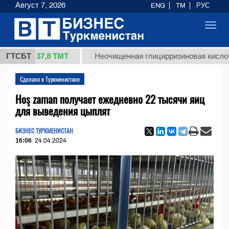
Август 7, 2026
ENG
TM
РУС
Toggl
navig
37,8 ТМТ
.)
ГТСБТ
Неочищенная глицирризиновая кислота соло
Сделано в Туркменистане
Hoş zaman получает ежедневно 22 тысячи яиц
для выведения цыплят
БИЗНЕС ТУРКМЕНИСТАН
16:06
24.04.2024