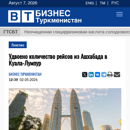
Август 7, 2026
ENG
TM
РУС
Toggl
navig
ГТСБТ
Неочищенная глицирризиновая кислота солодкового корня
Логистика
Удвоено количество рейсов из Ашхабада в
Куала-Лумпур
БИЗНЕС ТУРКМЕНИСТАН
12:39
02.05.2024