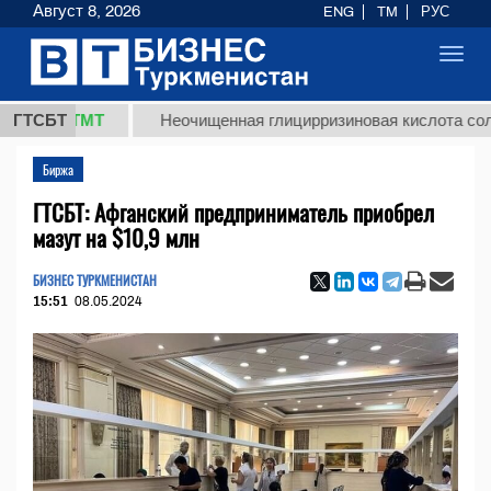
Август 8, 2026
ENG
TM
РУС
Toggl
navig
,8 ТМТ
ГТСБТ
Неочищенная глицирризиновая кислота солодково
Биржа
ГТСБТ: Афганский предприниматель приобрел
мазут на $10,9 млн
БИЗНЕС ТУРКМЕНИСТАН
15:51
08.05.2024