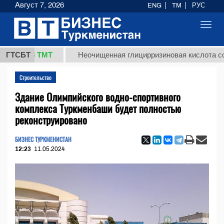
Август 7, 2026
ENG
TM
РУС
Toggl
navig
37,8 ТМТ
ГТСБТ
Неочищенная глицирризиновая кислота солодко
Строительство
Здание Олимпийского водно-спортивного
комплекса Туркменбаши будет полностью
реконструировано
БИЗНЕС ТУРКМЕНИСТАН
12:23
11.05.2024